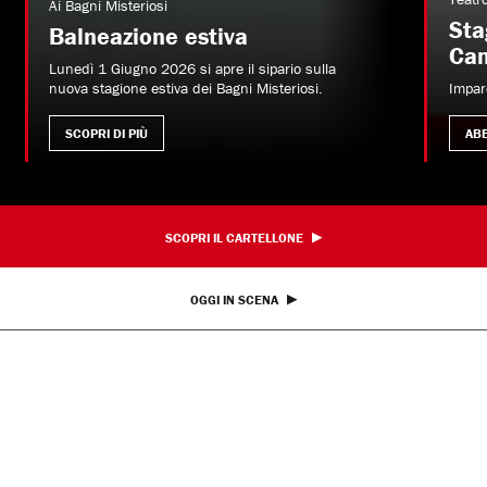
Ai Bagni Misteriosi
Sta
Balneazione estiva
Ca
Lunedì 1 Giugno 2026 si apre il sipario sulla
nuova stagione estiva dei Bagni Misteriosi.
Impar
SCOPRI DI PIÙ
AB
SCOPRI IL CARTELLONE
OGGI IN SCENA
Altro ancora dal Parenti
Teatro
Incontri e Libri
Imparentatevi!