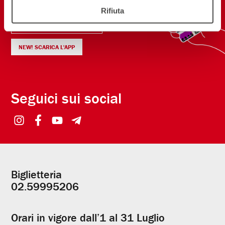
Rifiuta
ISCRIVITI ALLA NEWSLETTER
NEW! SCARICA L'APP
Seguici sui social
Biglietteria
Informazioni
02.59995206
utili
Orari in vigore dall’1 al 31 Luglio