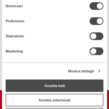
Selezione
Slide
Necessari
del
Slide
successive
consenso
precedenti
Preferenze
Scopri gli spazi del Parenti
ACCEDI AL VIRTUAL TOUR
Statistiche
Scopri un luogo unico
Marketing
DIVENTA PARTNER
Mostra dettagli
ISCRIVITI ALLA NEWSLETTER
Accetta tutti
Restiamo in
Accetta selezionati
contatto