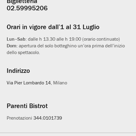
Biglietteria
Informazioni
02.59995206
utili
Orari in vigore dall’1 al 31 Luglio
Lun–Sab:
dalle h 13.30 alle h 19.00 (orario continuato)
Dom:
apertura del solo botteghino un’ora prima dell’inizio
dello spettacolo.
Indirizzo
Via Pier Lombardo 14
, Milano
Parenti Bistrot
Prenotazioni
344.0101739