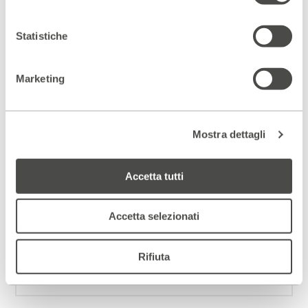
quattro giorni di eventi
dedicati alla cultura del
Nord Europa
Statistiche
SCOPRI DI PIÙ!
Marketing
Mostra dettagli
Scopri gli spazi del Parenti
ACCEDI AL VIRTUAL TOUR
Accetta tutti
Scopri un luogo unico
Accetta selezionati
DIVENTA PARTNER
Rifiuta
ISCRIVITI ALLA NEWSLETTER