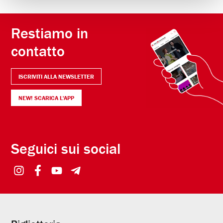
Restiamo in
contatto
ISCRIVITI ALLA NEWSLETTER
NEW! SCARICA L'APP
Seguici sui social