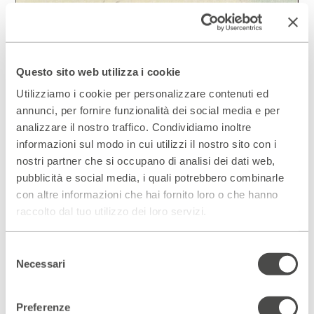
Questo sito web utilizza i cookie
Utilizziamo i cookie per personalizzare contenuti ed
annunci, per fornire funzionalità dei social media e per
analizzare il nostro traffico. Condividiamo inoltre
informazioni sul modo in cui utilizzi il nostro sito con i
L'orso polare dal naso nero
nostri partner che si occupano di analisi dei dati web,
Data da definire.
pubblicità e social media, i quali potrebbero combinarle
con altre informazioni che hai fornito loro o che hanno
Approfondisci
raccolto dal tuo utilizzo dei loro servizi.
Selezione
I Boreali
Necessari
del
consenso
22 - 25 febbraio 2018
Nordic Festival 2018
Preferenze