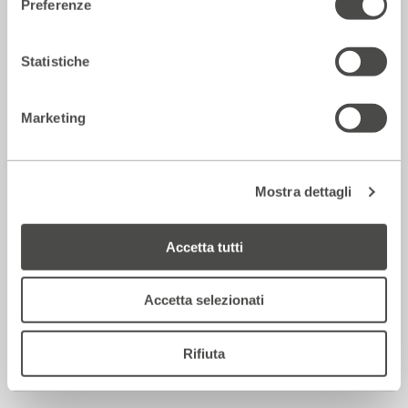
Preferenze
2018 - 2019
Cartellone
Statistiche
Incontri e Libri
Marketing
Mostra dettagli
Accetta tutti
Accetta selezionati
Castagne matte
Rifiuta
2018 - 2019
Cartellone