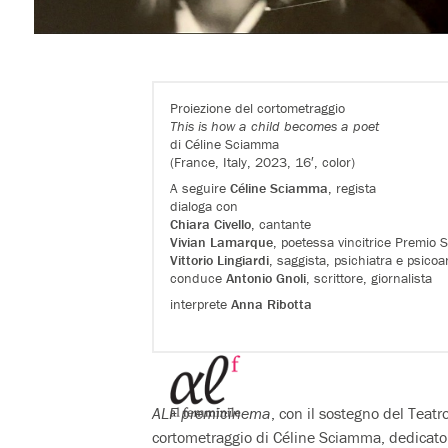
Proiezione del cortometraggio
This is how a child becomes a poet
di Céline Sciamma
(France, Italy, 2023, 16′, color)
A seguire
Céline Sciamma
, regista
dialoga con
Chiara Civello
, cantante
Vivian Lamarque
, poetessa vincitrice Premio 
Vittorio Lingiardi
, saggista, psichiatra e psicoa
conduce
Antonio Gnoli
, scrittore, giornalista
interprete
Anna Ribotta
ALF premicinema
, con il sostegno del Teatr
cortometraggio di Céline Sciamma, dedicat