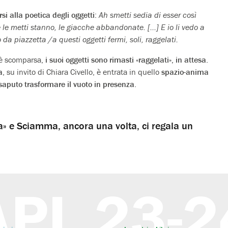
si alla poetica degli oggetti
:
Ah smetti sedia di esser così
ome le metti stanno, le giacche abbandonate. […] E io li vedo a
da piazzetta /a questi oggetti fermi, soli, raggelati.
 è scomparsa,
i suoi oggetti sono rimasti «raggelati», in attesa
.
a
, su invito di Chiara Civello, è entrata in quello
spazio-anima
saputo trasformare il vuoto in presenza
.
a» e Sciamma, ancora una volta, ci regala un
APL 23-2