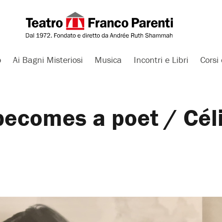
o
Ai Bagni Misteriosi
Musica
Incontri e Libri
Corsi 
 becomes a poet / Cél