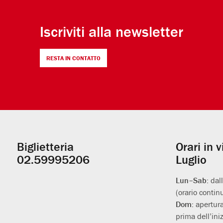
Iscriviti alla newsletter
RESTA IN CONTATTO
Biglietteria
Orari in 
Informazioni
02.59995206
Luglio
utili
Lun–Sab:
dal
(orario contin
Dom:
apertura
prima dell’iniz