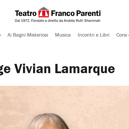
o
Ai Bagni Misteriosi
Musica
Incontri e Libri
Corsi 
gge Vivian Lamarque