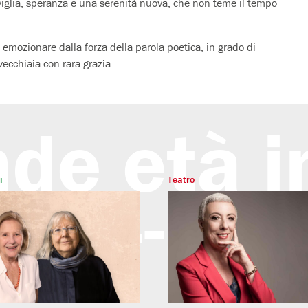
viglia, speranza e una serenità nuova, che non teme il tempo
si emozionare dalla forza della parola poetica, in grado di
vecchiaia con rara grazia.
nde età 
i
Teatro
24-25