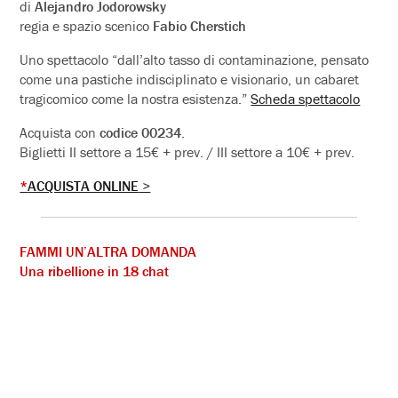
di
Alejandro Jodorowsky
regia e spazio scenico
Fabio Cherstich
Uno spettacolo “dall’alto tasso di contaminazione, pensato
come una pastiche indisciplinato e visionario, un cabaret
tragicomico come la nostra esistenza.”
Scheda spettacolo
Acquista con
codice 00234
.
Biglietti II settore a 15€ + prev. / III settore a 10€ + prev.
*
ACQUISTA ONLINE
>
FAMMI UN’ALTRA DOMANDA
Una ribellione in 18 chat
21 – 30 ottobre
con
Valentina Picello, Camilla Barbarito, Renato Gabrielli
E se, in un futuro non molto dissimile dal nostro presente,