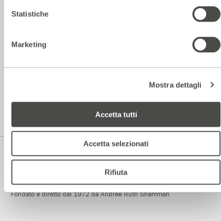
dello spettacolo.
Statistiche
Indirizzo
Marketing
Via Pier Lombardo 14
, Milano
Mostra dettagli
Parenti Bistrot
Prenotazioni
344.0101739
Accetta tutti
Accetta selezionati
Rifiuta
Teatro di Rilevante Interesse Culturale
Fondato e diretto dal 1972 da Andrée Ruth Shammah