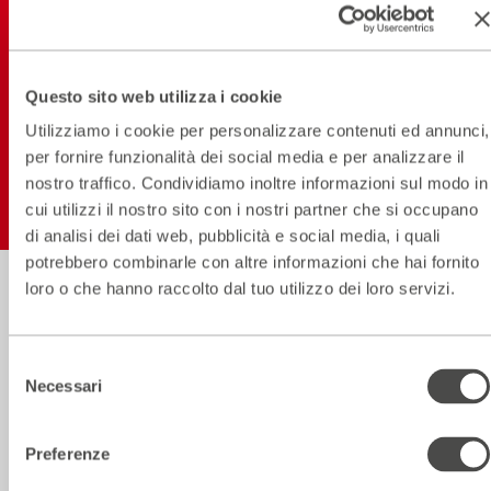
NEW! SCARICA L'APP
Questo sito web utilizza i cookie
Utilizziamo i cookie per personalizzare contenuti ed annunci,
Seguici sui social
per fornire funzionalità dei social media e per analizzare il
nostro traffico. Condividiamo inoltre informazioni sul modo in
cui utilizzi il nostro sito con i nostri partner che si occupano
di analisi dei dati web, pubblicità e social media, i quali
potrebbero combinarle con altre informazioni che hai fornito
loro o che hanno raccolto dal tuo utilizzo dei loro servizi.
Biglietteria
Informazioni
02.59995206
utili
Selezione
Necessari
del
Orari in vigore dall’1 al 31 Luglio
consenso
Lun–Sab:
dalle h 13.30 alle h 19.00 (orario continuato)
Preferenze
Dom:
apertura del solo botteghino un’ora prima dell’inizio