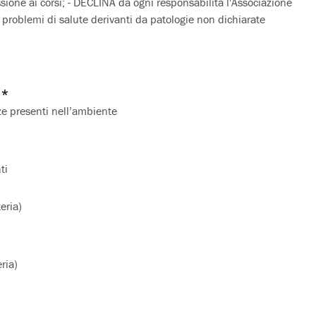
sione ai corsi; - DECLINA da ogni responsabilità l'Associazione
 problemi di salute derivanti da patologie non dichiarate
o*
ze presenti nell’ambiente
ti
eria)
ria)