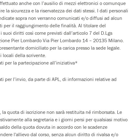
effettuato anche con l’ausilio di mezzi elettronici o comunque
 la sicurezza e la riservatezza dei dati stessi. I dati personali
 indicate sopra non verranno comunicati e/o diffusi ad alcun
 per il raggiungimento delle finalità. Al titolare del
i suoi diritti così come previsti dall’articolo 7 del D.Lgs
iazione Pier Lombardo Via Pier Lombardo 14 – 20135 Milano.
presentante domiciliato per la carica presso la sede legale.
 locali della scrivente.
i per la partecipazione all’iniziativa*
 per l’invio, da parte di APL, di informazioni relative ad
la quota di iscrizione non sarà restituita né rimborsata. Le
vamente alla segretaria e i giorni persi per qualsiasi motivo
saldo della quota dovuta in accordo con le scadenze
dere l'allievo dal corso, senza alcun diritto di rivalsa e/o