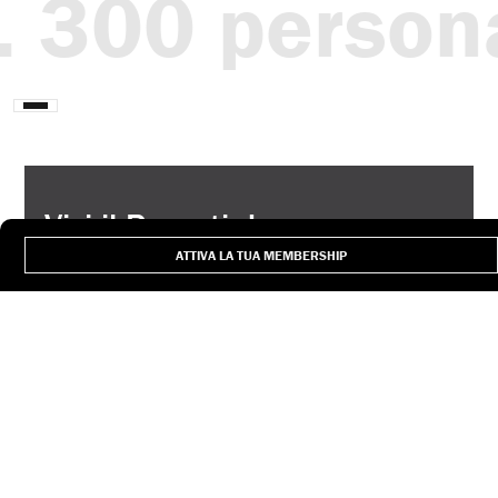
300 personag
Interrompi
animazione
Vivi il Parenti da
protagonista.
ATTIVA LA TUA MEMBERSHIP
Se hai meno di 30 anni,
entra nella community e
scopri il lato più travolgente
del teatro: spettacoli, eventi,
promozioni e tanti momenti