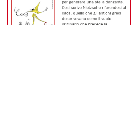
per generare una stella danzante.
Così scrive Nietzsche riferendosi al
caos, quello che gli antichi greci
descrivevano come il vuoto
originario che precede la
creazione. Uno spazio aperto,
ancora privo di forma. Non un
‘disordine’, ma un luogo capace di
accogliere, di contenere la
complessità.
A me piace pensarlo come una
possibilità.
Forse è proprio dal coraggio di
custodire dentro di sé elementi
diversi, anche contraddittori, che
prende vita una creazione. È quel
brulicare invisibile di intuizioni,
domande, desideri e inquietudini
che a un certo punto trova un
ritmo, una forma e può diventare,
perché no, una stella danzante…
Nella nostra 55esima stagione