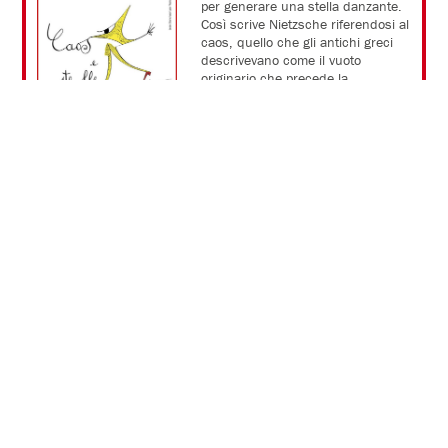
per generare una stella danzante.
Così scrive Nietzsche riferendosi al
caos, quello che gli antichi greci
descrivevano come il vuoto
originario che precede la
creazione. Uno spazio aperto,
ancora privo di forma. Non un
‘disordine’, ma un luogo capace di
accogliere, di contenere la
complessità.
A me piace pensarlo come una
possibilità.
Forse è proprio dal coraggio di
custodire dentro di sé elementi
diversi, anche contraddittori, che
prende vita una creazione. È quel
brulicare invisibile di intuizioni,
domande, desideri e inquietudini
che a un certo punto trova un
ritmo, una forma e può diventare,
perché no, una stella danzante…
Nella nostra 55esima stagione