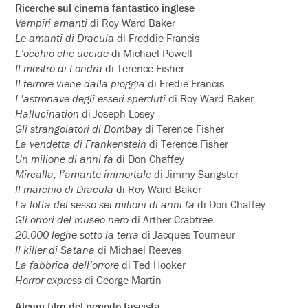
Ricerche sul cinema fantastico inglese
Vampiri amanti
di Roy Ward Baker
Le amanti di Dracula
di Freddie Francis
L’occhio che uccide
di Michael Powell
Il mostro di Londra
di Terence Fisher
Il terrore viene dalla pioggia
di Fredie Francis
L’astronave degli esseri sperduti
di Roy Ward Baker
Hallucination
di Joseph Losey
Gli strangolatori di Bombay
di Terence Fisher
La vendetta di Frankenstein
di Terence Fisher
Un milione di anni fa
di Don Chaffey
Mircalla, l’amante immortale
di Jimmy Sangster
Il marchio di Dracula
di Roy Ward Baker
La lotta del sesso sei milioni di anni fa
di Don Chaffey
Gli orrori del museo nero
di Arther Crabtree
20.000 leghe sotto la terra
di Jacques Tourneur
Il killer di Satana
di Michael Reeves
La fabbrica dell’orrore
di Ted Hooker
Horror express
di George Martin
Alcuni film del periodo fascista