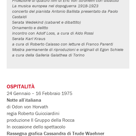
Proiezione di quattro film di Eric von Stroheim con dibattito
La musica europea nel dopoguerra 1918-1923
concerto del pianista Antonio Ballista presentato da Paolo
Castaldi
Serata Wedekind (cabaret e dibattito)
Ornamento e delitto
incontro con Adolf Loos, a cura di Aldo Rossi
Serata Karl Kraus
a cura di Roberto Calasso con letture di Franco Parenti
Mostra permanente di riproduzioni e originali di Egon Schiele
a cura della Galleria Galathea di Torino
OSPITALITÀ
24 Gennaio – 16 Febbraio 1975
Notte all’italiana
di Odon von Horvath
regia Roberto Guicciardini
produzione Il Gruppo della Rocca
In occasione dello spettacolo
Rassegna grafica Cassandra di Trude Waehner