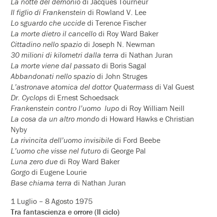
La notte del demonio
di Jacques Tourneur
Il figlio di Frankenstein
di Rowland V. Lee
Lo sguardo che uccide
di Terence Fischer
La morte dietro il cancello
di Roy Ward Baker
Cittadino nello spazio
di Joseph N. Newman
30 milioni di kilometri dalla terra
di Nathan Juran
La morte viene dal passato
di Boris Sagal
Abbandonati nello spazio
di John Struges
L’astronave atomica del dottor Quatermass
di Val Guest
Dr. Cyclops
di Ernest Schoedsack
Frankenstein contro l’uomo lupo
di Roy William Neill
La cosa da un altro mondo
di Howard Hawks e Christian
Nyby
La rivincita dell’uomo invisibile
di Ford Beebe
L’uomo che visse nel futuro
di George Pal
Luna zero due
di Roy Ward Baker
Gorgo
di Eugene Lourie
Base chiama terra
di Nathan Juran
1 Luglio – 8 Agosto 1975
Tra fantascienza e orrore (II ciclo)