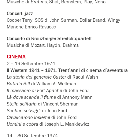
Musiche di
Brahms,
Shat, Bernstein, Play, Nono
Concerti jazz
Cooper Terry, SOS di John Surman, Dollar Brand, Wingy
Manone-Enrico Ravaecc
Concerto di Kreuzberger Streitchtquartett
Musiche di Mozart, Haydn, Brahms
CINEMA
2 – 19 Settembre 1974
Il Western 1941 – 1971. Trent’anni di cinema d’avventura
La storia del generale Custer
di Raoul Walsh
Buffalo Bill
di William A. Wellman
Il massacro di Fort Apache
di John Ford
Là dove scende il fiume
di Anthony Mann
Stella solitaria
di Vincent Sherman
Sentieri selvaggi
di John Ford
Cavalcarono insieme
di John Ford
Uomini e cobra
di Joseph L. Mankiewicz
14 – 30 Settembre 1974