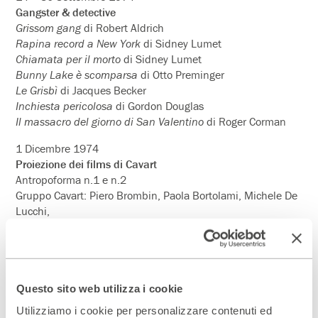
Gangster & detective
Grissom gang
di Robert Aldrich
Rapina record a New York
di Sidney Lumet
Chiamata per il morto
di Sidney Lumet
Bunny Lake è scomparsa
di Otto Preminger
Le Grisbì
di Jacques Becker
Inchiesta pericolosa
di Gordon Douglas
Il massacro del giorno di San Valentino
di Roger Corman
1 Dicembre 1974
Proiezione dei films di Cavart
Antropoforma n.1 e n.2
Gruppo Cavart: Piero Brombin, Paola Bortolami, Michele De
Lucchi,
Valerio Tridenti, Boris Pastrovicchio
28 Gennaio – 13 Febbraio 1975
I Festival del Film Musicale Americano
La matadora
di Richard Thorpe
Questo sito web utilizza i cookie
Un giorno a New York
di Gene Kelly e Stanley Donen
Utilizziamo i cookie per personalizzare contenuti ed
Un americano a Parigi
di Vincente Minnelli