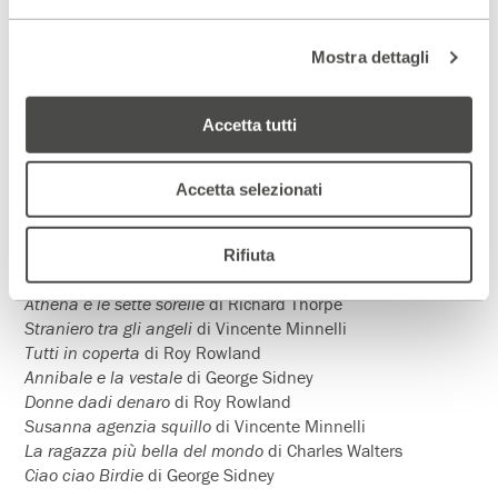
Castelli di sabbia
Qualcuno verrà
Mostra dettagli
I quattro cavalieri dell’Apocalisse
A casa dopo l’uragano
Brama di vivere
Accetta tutti
Due settimane in un’altra città
17 Maggio – 9 Giugno 1975
Accetta selezionati
II Festival del Film Musicale Americano
Baciami Kate
di George Sidney
Tre ragazze a Brodway
di Stanley Donen
Rifiuta
Spettacolo di varietà
di Vincente Minnelli
Athena e le sette sorelle
di Richard Thorpe
Straniero tra gli angeli
di Vincente Minnelli
Tutti in coperta
di Roy Rowland
Annibale e la vestale
di George Sidney
Donne dadi denaro
di Roy Rowland
Susanna agenzia squillo
di Vincente Minnelli
La ragazza più bella del mondo
di Charles Walters
Ciao ciao Birdie
di George Sidney