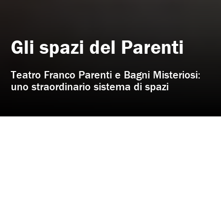
Gli spazi del Parenti
Teatro Franco Parenti e Bagni Misteriosi:
uno straordinario sistema di spazi
Per visitare, conoscere e richiedere disponibilità degli spazi:
Franco Aprile
t.
02.59995204
mob.
340.8690206
(lun-ven: 10-18)
francoaprile@teatrofrancoparenti.com
Roberto Marraffa
robertomarraffa@teatrofrancoparenti.com