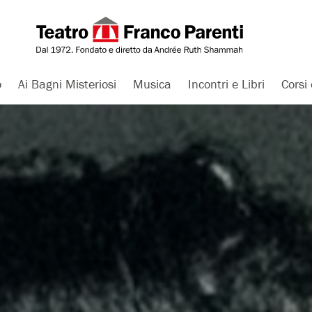
o
Ai Bagni Misteriosi
Musica
Incontri e Libri
Corsi 