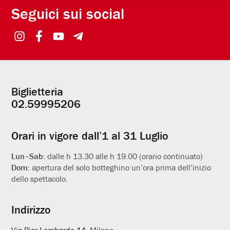
Seguici sui social
Biglietteria
Informazioni
02.59995206
utili
Orari in vigore dall’1 al 31 Luglio
Lun–Sab:
dalle h 13.30 alle h 19.00 (orario continuato)
Dom:
apertura del solo botteghino un’ora prima dell’inizio
dello spettacolo.
Indirizzo
Via Pier Lombardo 14
, Milano