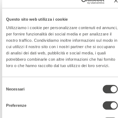
Una piscina liberty nel
cuore di Milano?
Scopri i Bagni Misteriosi
Questo sito web utilizza i cookie
VISITA I BAGNI MISTERIOSI
Utilizziamo i cookie per personalizzare contenuti ed annunci,
per fornire funzionalità dei social media e per analizzare il
nostro traffico. Condividiamo inoltre informazioni sul modo in
cui utilizzi il nostro sito con i nostri partner che si occupano
di analisi dei dati web, pubblicità e social media, i quali
Scopri gli spazi del Parenti
potrebbero combinarle con altre informazioni che hai fornito
ACCEDI AL VIRTUAL TOUR
loro o che hanno raccolto dal tuo utilizzo dei loro servizi.
Scopri un luogo unico
Selezione
DIVENTA PARTNER
Necessari
del
consenso
Preferenze
ISCRIVITI ALLA NEWSLETTER