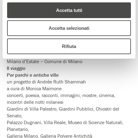
di Pierre Klossowski
Accetta tutti
regia Valeria Magli
con Valeria Magli, Schiro Daimon
produzione Teatro Rond-Point di Jean Louis Barrault
Accetta selezionati
Rifiuta
FESTIVAL
1 – 16 luglio 1986
Milano d’Estate – Comune di Milano
Il viaggio
Per parchi e antiche ville
un progetto di Andrée Ruth Shammah
a cura di Monica Maimone
concerti, poesia, racconti, immagini, mostre, cinema,
incontri delle notti milanesi
Giardini di Villa Palestro, Giardini Pubblici, Chiostri del
Senato,
Palazzo Dugnani, Villa Reale, Museo di Scienze Naturali,
Planetario,
Galleria Milano, Galleria Polvere Antichità