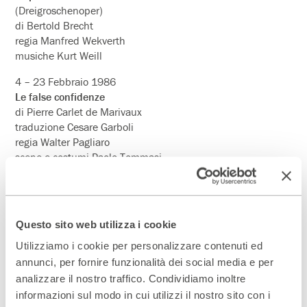
(Dreigroschenoper)
di Bertold Brecht
regia Manfred Wekverth
musiche Kurt Weill
4 – 23 Febbraio 1986
Le false confidenze
di Pierre Carlet de Marivaux
traduzione Cesare Garboli
regia Walter Pagliaro
scene e costumi Paolo Tommasi
con Anna Maria Guarnieri, Massimo Popolizio, Franco
Mezzera
produzione Compagnia Teatro delle Arti
Questo sito web utilizza i cookie
11 – 23 Marzo 1986
Baal
Utilizziamo i cookie per personalizzare contenuti ed
di Bertold Brecht
annunci, per fornire funzionalità dei social media e per
traduzione Roberto Fertoniano
analizzare il nostro traffico. Condividiamo inoltre
regia Roberto Guicciardini
informazioni sul modo in cui utilizzi il nostro sito con i
scene e costumi Sergio D’Osmo