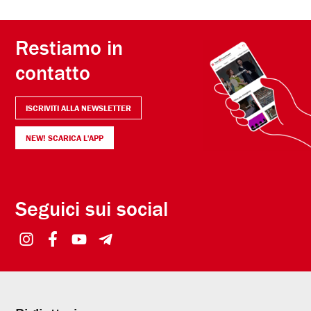
Restiamo in
contatto
ISCRIVITI ALLA NEWSLETTER
NEW! SCARICA L'APP
Seguici sui social