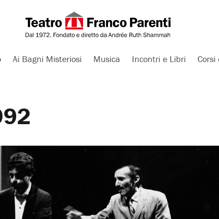
o
Ai Bagni Misteriosi
Musica
Incontri e Libri
Corsi 
992