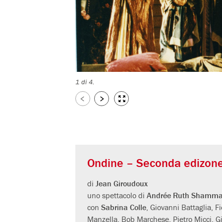
1 di 4.
Slide
Slide
Visualizza
successive
precedenti
immagini
a
tutto
Ondine – Seconda edizon
schermo
di
Jean Giroudoux
uno spettacolo di
Andrée Ruth Shamm
con
Sabrina Colle
, Giovanni Battaglia, F
Manzella, Bob Marchese, Pietro Micci, Gi