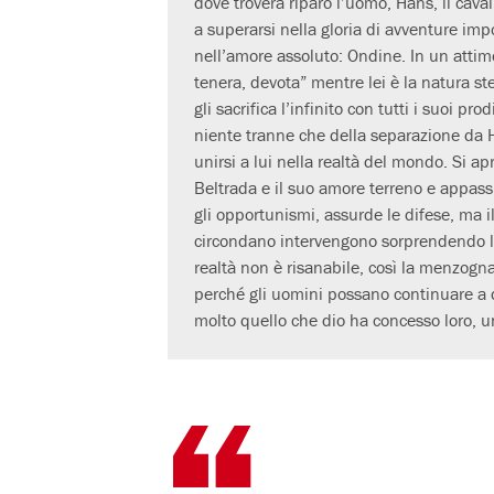
dove troverà riparo l’uomo, Hans, il cava
a superarsi nella gloria di avventure imp
nell’amore assoluto: Ondine. In un atti
tenera, devota” mentre lei è la natura s
gli sacrifica l’infinito con tutti i suoi 
niente tranne che della separazione da H
unirsi a lui nella realtà del mondo. Si apr
Beltrada e il suo amore terreno e appassi
gli opportunismi, assurde le difese, ma i
circondano intervengono sorprendendo la 
realtà non è risanabile, così la menzogn
perché gli uomini possano continuare a d
molto quello che dio ha concesso loro, un