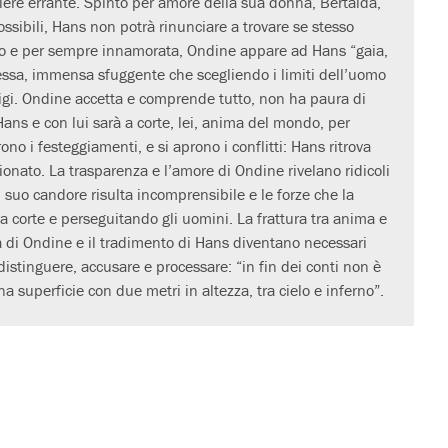
liere errante. Spinto per amore della sua donna, Bertalda,
ossibili, Hans non potrà rinunciare a trovare se stesso
mo e per sempre innamorata, Ondine appare ad Hans “gaia,
tessa, immensa sfuggente che scegliendo i limiti dell’uomo
prodigi. Ondine accetta e comprende tutto, non ha paura di
ans e con lui sarà a corte, lei, anima del mondo, per
ono i festeggiamenti, e si aprono i conflitti: Hans ritrova
onato. La trasparenza e l’amore di Ondine rivelano ridicoli
l suo candore risulta incomprensibile e le forze che la
corte e perseguitando gli uomini. La frattura tra anima e
a di Ondine e il tradimento di Hans diventano necessari
istinguere, accusare e processare: “in fin dei conti non è
a superficie con due metri in altezza, tra cielo e inferno”.