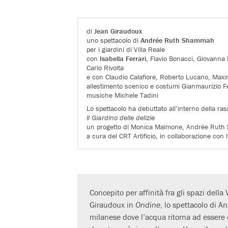
di
Jean Giraudoux
uno spettacolo di
Andrée Ruth Shammah
per i giardini di Villa Reale
con
Isabella Ferrari
, Flavio Bonacci, Giovanna 
Carlo Rivolta
e con Claudio Calafiore, Roberto Lucano, Max
allestimento scenico e costumi Gianmaurizio Fe
musiche Michele Tadini
Lo spettacolo ha debuttato all’interno della ra
Il Giardino delle delizie
un progetto di Monica Maimone, Andrée Ruth
a cura del CRT Artificio, in collaborazione con
Concepito per affinità fra gli spazi della
Giraudoux in
Ondine
, lo spettacolo di 
milanese dove l’acqua ritorna ad essere