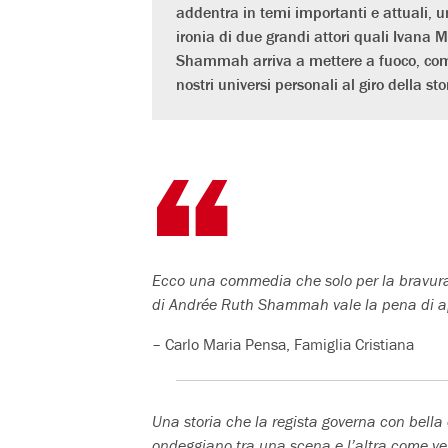
addentra in temi importanti e attuali, un
ironia di due grandi attori quali Ivana 
Shammah arriva a mettere a fuoco, compli
nostri universi personali al giro della st
Ecco una commedia che solo per la bravura 
di Andrée Ruth Shammah vale la pena di a
– Carlo Maria Pensa, Famiglia Cristiana
Una storia che la regista governa con bella e
ondeggiano tra una scena e l’altra come vel