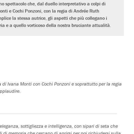
o spettacolo che, dal duello interpretativo a colpi di
Monti e Cochi Ponzoni, con la regia di Andrée Ruth
ce la stessa autrice, gli aspetti che più collegano i
oria e a quello vorticoso della nostra bruciante attualità
.
di Ivana Monti con Cochi Ponzoni e soprattutto per la regia
pplaudire.
leganza, sottigliezza e intelligenza, con sipari di seta che
i di memoria che cercano di aprirsi per poi richiudersi sulla