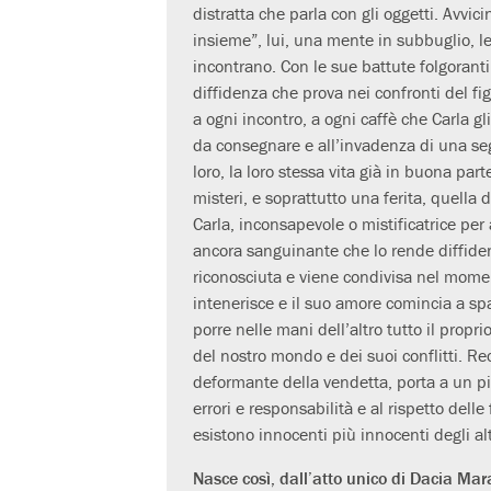
distratta che parla con gli oggetti. Avvic
insieme”, lui, una mente in subbuglio, le
incontrano. Con le sue battute folgoranti
diffidenza che prova nei confronti del figl
a ogni incontro, a ogni caffè che Carla gl
da consegnare e all’invadenza di una seg
loro, la loro stessa vita già in buona par
misteri, e soprattutto una ferita, quella 
Carla, inconsapevole o mistificatrice per
ancora sanguinante che lo rende diffident
riconosciuta e viene condivisa nel momen
intenerisce e il suo amore comincia a spav
porre nelle mani dell’altro tutto il proprio
del nostro mondo e dei suoi conflitti. Re
deformante della vendetta, porta a un pi
errori e responsabilità e al rispetto delle
esistono innocenti più innocenti degli alt
Nasce così, dall’atto unico di Dacia Ma