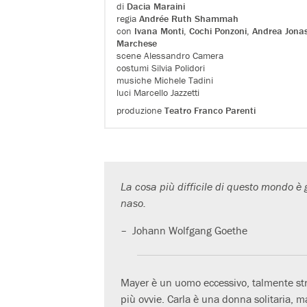
di
Dacia Maraini
regia
Andrée Ruth Shammah
con
Ivana Monti
,
Cochi Ponzoni
,
Andrea Jona
Marchese
scene Alessandro Camera
costumi Silvia Polidori
musiche Michele Tadini
luci Marcello Jazzetti
produzione
Teatro Franco Parenti
La cosa più difficile di questo mondo è g
naso.
– Johann Wolfgang Goethe
Mayer è un uomo eccessivo, talmente str
più ovvie. Carla è una donna solitaria, m