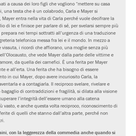
inati a causa dei loro figli che vogliono “mettere su casa
i, una testa che è un colabrodo, Carla e Mayer si
, Mayer entra nella vita di Carla perché vuole decifrare la
io di lei e finisce per parlare di sé, per svelarsi sempre più
i prepara nei tempi sottratti all’urgenza di una traduzione
reteria telefonica messa fra lei e il mondo. In mezzo a
te vissuta, i ricordi che affiorano, una moglie senza più
dell’Olocausto, che vede Mayer dalla parte delle vittime e
 amore, da quella dei carnefici. È una ferita per Mayer
e e all’erta. Una ferita che ha bisogno di essere
to in cui Mayer, dopo avere incuriosito Carla, la
entarla e a contagiarla. Il reciproco svelare, rivelare e
 bagaglio di contraddizioni e fragilità, si dilata alla visione
cuperare l’integrità dell’essere umano alla catena
ù vasto, e anche questa volta reciproco, riconoscimento di
 ferite di quelli che stanno dall’altra parte, perché non
ri.
raini, con la leggerezza della commedia anche quando si