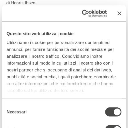
di Henrik Ibsen
regia Giuseppe Marini
con Marta Ferranti, Vinicio Marchioni,
Alessandra Ingargiola, Giordano De Plano, Giuseppe Marini
impianto scenico e costumi Helga H. Williams
Questo sito web utilizza i cookie
disegno luci Roberto Loprencipe
produzione Compagnia del Teatro della Cometa/ Società
Utilizziamo i cookie per personalizzare contenuti ed
per Attori
annunci, per fornire funzionalità dei social media e per
analizzare il nostro traffico. Condividiamo inoltre
10 Maggio 2003
informazioni sul modo in cui utilizzi il nostro sito con i
Medea
di Christa Wolf
nostri partner che si occupano di analisi dei dati web,
traduzione Anita Raja
pubblicità e social media, i quali potrebbero combinarle
a cura di Elisabetta Pozzi
con altre informazioni che hai fornito loro o che hanno
con Elisabetta Pozzi e Daniele D’Angelo
raccolto dal tuo utilizzo dei loro servizi.
musiche Daniele D’Angelo
produzione Fondazione Teatro Due
Selezione
Necessari
20 Maggio – 1 Giugno 2003
del
Caccia ai topi
consenso
da un testo di Peter Turrini