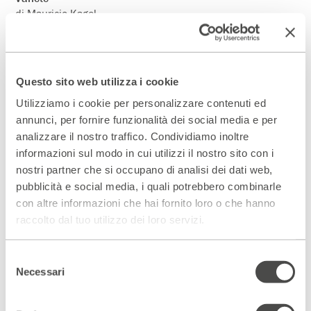
di Mauricio Kagel
direttore Sandro Gorli
con Bustric
produzione Divertimento Ensemble
Questo sito web utilizza i cookie
2 – 14 Febbraio 2010
Festa di famiglia
Utilizziamo i cookie per personalizzare contenuti ed
collaborazione alla drammaturgia Andrea Camilleri
annunci, per fornire funzionalità dei social media e per
da Luigi Pirandello
analizzare il nostro traffico. Condividiamo inoltre
drammaturgia, regia e interpretazione Manuela
informazioni sul modo in cui utilizzi il nostro sito con i
Mandracchia,
nostri partner che si occupano di analisi dei dati web,
Alvia Reale, Sandra Toffolatti e Mariangeles Torres
pubblicità e social media, i quali potrebbero combinarle
e con Fabio Cocifoglia, Diego Ribon
con altre informazioni che hai fornito loro o che hanno
produzione Teatro Di Roma, Mercadante Teatro Stabile Di
raccolto dal tuo utilizzo dei loro servizi.
Napoli e Artisti Riuniti
16 – 28 Febbraio 2010
Selezione
Alè Calais
Necessari
del
di Osvaldo Guerrieri
consenso
regia Emanuela Giordano
con Marianella Bargilli