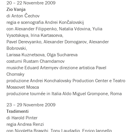
20 – 22 Novembre 2009
Zio Vanja
di Anton Čechov
regia e scenografia Andrei Končalovskij
con Alexander Filippenko, Natalia Vdovina, Yulia
Vysotskaya, Irina Kartasceva,
Pavel Derevyanko, Alexander Domogarov, Alexander
Bobrovski,
Larissa Kuznetsova, Olga Suchareva
costumi Rustam Chamdamov
musiche Eduard Artemyev direzione artistica Pavel
Chomsky
produzione Andrei Konchalovsky Production Center e Teatro
Mossovet Mosca
produzione tournée in Italia Aldo Miguel Grompone, Roma
23 – 29 Novembre 2009
Tradimenti
di Harold Pinter
regia Andrea Renzi
con Nicoletta Braschi, Tony Laudadio, Enrico Iannello