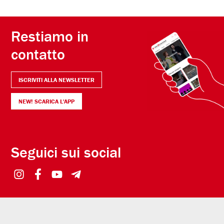
Restiamo in
contatto
ISCRIVITI ALLA NEWSLETTER
NEW! SCARICA L'APP
Seguici sui social