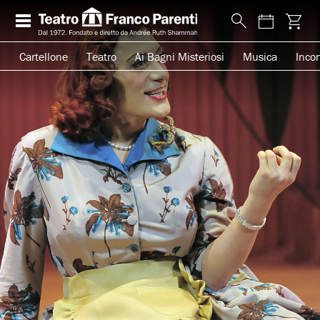
Cartellone
Teatro
Ai Bagni Misteriosi
Musica
Incon