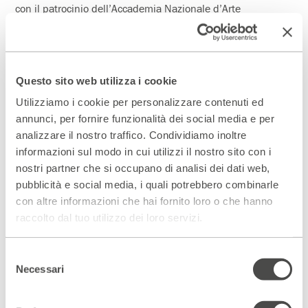
con il patrocinio dell’Accademia Nazionale d’Arte
Drammatica “Silvio D’Amico”
25 Gennaio – 6 Febbraio 2011
Luca Zingaretti legge
La Sirena
Questo sito web utilizza i cookie
dal racconto Lighea di Giuseppe Tomasi di Lampedusa
Utilizziamo i cookie per personalizzare contenuti ed
drammaturgia Luca Zingaretti
annunci, per fornire funzionalità dei social media e per
produzione Zocotocosrl
analizzare il nostro traffico. Condividiamo inoltre
4 – 6 Febbraio 2011
informazioni sul modo in cui utilizzi il nostro sito con i
Madrigale appena narrabile
nostri partner che si occupano di analisi dei dati web,
per voce e violoncello
pubblicità e social media, i quali potrebbero combinarle
di Chiara Guidi e Scott Gibbons
con altre informazioni che hai fornito loro o che hanno
su testi di Claudia Castellucci
raccolto dal tuo utilizzo dei loro servizi.
con la collaborazione musicale di Eugenio Resta e Sara
Masotti
Selezione
e le voci dei partecipanti al Laboratorio condotto da Chiara
Necessari
Guidi
del
fonica Marco Canali
consenso
produzione Socìetas Raffaello Sanzio / Emilia Romagna