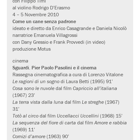
con Filippo Timi
al violino Rodrigo D’Erasmo
4 – 5 Novembre 2010
Come un cane senza padrone
ideato e diretto da Enrico Casagrande e Daniela Nicolò
narratrice Emanuela Villagrossi
con Dany Gressio e Frank Provvedi (in video)
produzione Motus
cinema
Sguardi. Pier Paolo Pasolini e il cinema
Rassegna cinematografica a cura di Lorenzo Vitalone
Le ragioni di un sogno
di Laura Betti (1995) 91’
Cosa sono le nuvole
dal film
Capriccio all’italiana
(1967) 23’
La terra vista dalla luna
dal film
Le streghe
(1967)
31’
Totò al circo
dal film
Uccellacci Uccellini
(1968) 15’
La sequenza del fiore di carta
dal film
Amore e rabbia
(1969) 11’
Comizi d’amore
(1963) 90’