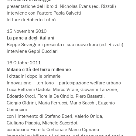
presentazione del libro di Nicholas Evans (ed. Rizzoli)
interviene con l’autore Paola Calvetti
letture di Roberto Trifirò
15 Novembre 2010
La pancia degli italiani
Beppe Severgnini presenta il suo nuovo libro (ed. Rizzoli)
interviene Geppi Cucciari
16 Ottobre 2011
Milano città del terzo millennio
I cittadini dopo le primarie
Innovazione – territorio – partecipazione welfare urbano
Luca Beltrami Gadola, Marco Vitale, Giovanni Lanzone,
Edoardo Croci, Fiorella De Cindio, Piero Bassetti,
Giorgio Oldrini, Maria Ferrucci, Mario Sacchi, Eugenio
Comincini
con l’intervento di Stefano Boeri, Valerio Onida,
Giuliano Pisapia, Michele Sacerdoti
conducono Fiorello Cortiana e Marco Cipriano
immagini su Milano e i milanesi dal dopoguerra ad oggi a