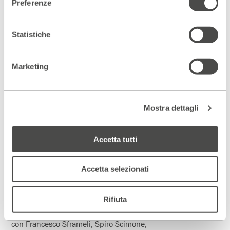
Preferenze
Teatro Fondazione
8 – 20 Febbraio 2011
Statistiche
Art
di Yasmina Reza
regia Giampiero Solari
Marketing
con Alessandro Haber, Alessio Boni, Gigio Alberti
produzione Nuovo Teatro di Marco Balsamo
1 – 13 Marzo 2011
Mostra dettagli
Crociate
liberamente ispirato a Nathan il saggio di E. G. Lessing
testo e regia di Gabriele Vacis
Accetta tutti
con Valerio Binasco
produzione Teatro Regionale Alessandrino
Accetta selezionati
1 – 10 Aprile 2011
La Busta
Rifiuta
di Spiro Scimone
regia Francesco Sframeli
con Francesco Sframeli, Spiro Scimone,