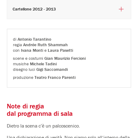
Cartellone 2012 - 2013
di
Antonio Tarantino
regia
Andrée Ruth Shammah
con
Ivana Monti
e
Laura Pasetti
scene e costumi
Gian Maurizio Fercioni
musiche
Michele Tadini
disegno luci
Gigi Saccomandi
produzione
Teatro Franco Parenti
Note di regia
dal programma di sala
Dietro la scena c’è un palcoscenico.
Una dichiarazione di verità. Non siamo solo all‘interno della