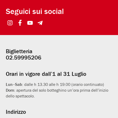
Seguici sui social
Biglietteria
Informazioni
02.59995206
utili
Orari in vigore dall’1 al 31 Luglio
Lun–Sab:
dalle h 13.30 alle h 19.00 (orario continuato)
Dom:
apertura del solo botteghino un’ora prima dell’inizio
dello spettacolo.
Indirizzo