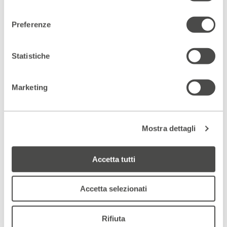
consenso
Preferenze
Statistiche
Marketing
Mostra dettagli
1 di 3.
2 d
Slide
Accetta tutti
Slide
successive
precedenti
Accetta selezionati
Scopri gli spazi del Parenti
ACCEDI AL VIRTUAL TOUR
Rifiuta