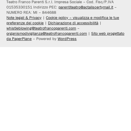
Teatro Franco Parenti S.r.l. Impresa Sociale – Cod. Fisc/P.IVA
01535330151 Indirizzo PEC:
parentiteatro@actaliscertymail.it
–
NUMERO REA: MI – 844688
Note legali & Privacy
|
Cookie policy – visualizza e modifica le tue
preferenze dei cookie
|
Dichiarazione di accessibilità
|
whistleblowing@teatrofrancoparenti.com
–
organismodivigilanza@teatrofrancoparenti.com
|
Sito web progettato
da PaperPlane
– Powered by
WordPress