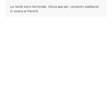
Le recite sono terminate. Clicca
qui
per i prossimi spettacoli
in scena al Parenti.
Cartellone 2014 - 2015
di
Hanoch Levin
uno spettacolo di
Andrée Ruth Shammah
con
Carlo Cecchi
Fulvia Carotenuto
Massimo Loreto
collaborazione alle scene
Gian Maurizio Fercioni
collaborazione alle luci
Gigi Saccomandi
costumi
Simona Dondoni
musiche
Michele Tadini
produzione
Teatro Franco Parenti