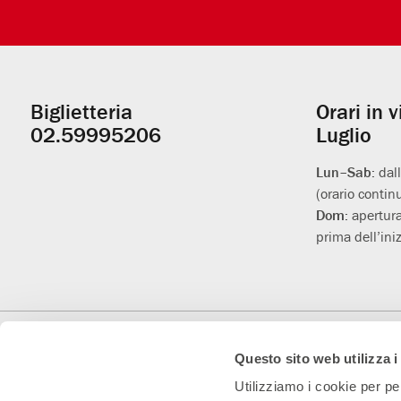
Biglietteria
Orari in 
Informazioni
02.59995206
Luglio
utili
Lun–Sab:
dal
(orario contin
Dom:
apertura
prima dell’iniz
Con il contributo di
Con il sostegno di
Teatro Convenzionato
Questo sito web utilizza i
Utilizziamo i cookie per pe