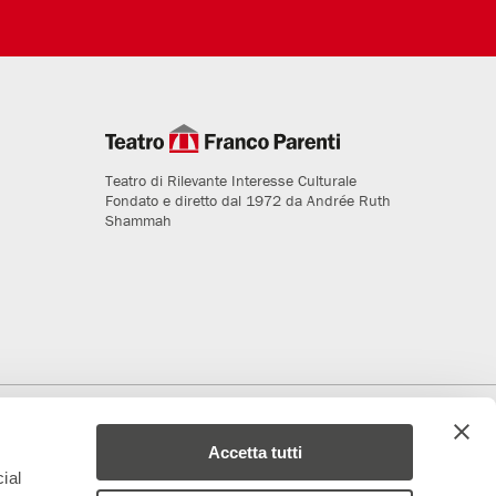
Teatro di Rilevante Interesse Culturale
Fondato e diretto dal 1972 da Andrée Ruth
Shammah
deriamo al progetto
Media Partner
Accetta tutti
ial