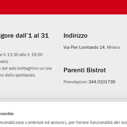
vigore dall’1 al 31
Indirizzo
Via Pier Lombardo 14
, Milano
le h 13.30 alle h 19.00
uato)
 del solo botteghino un’ora
Parenti Bistrot
io dello spettacolo.
Prenotazioni
344.0101739
Main Partner
Partner della nuova
Progetto L'età
A
 cookie
sala
sospesa
rsonalizzare contenuti ed annunci, per fornire funzionalità dei soc