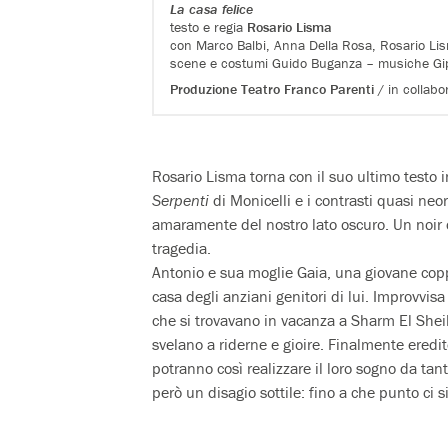
La casa felice
testo e regia
Rosario Lisma
con Marco Balbi, Anna Della Rosa, Rosario Li
scene e costumi Guido Buganza – musiche Gipo
Produzione Teatro Franco Parenti
/ in collab
Rosario Lisma torna con il suo ultimo testo i
Serpenti
di Monicelli e i contrasti quasi neo
amaramente del nostro lato oscuro. Un noir 
tragedia.
Antonio e sua moglie Gaia, una giovane coppi
casa degli anziani genitori di lui. Improvvisa
che si trovavano in vacanza a Sharm El Shei
svelano a riderne e gioire. Finalmente eredi
potranno così realizzare il loro sogno da tan
però un disagio sottile: fino a che punto ci s