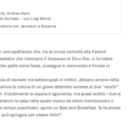
sma, Andrea Narsi
 Gurrado – luci Luigi Biondi
orazione con Jacovacci e Busacca
n uno spettacolo che, tra la cinica comicità alla
Parenti
realistici che rievocano
Il Sorpasso
di Dino Risi, ci fa ridere
che parte come farsa, prosegue in commedia e finisce in
a di laureati ma sottoccupati e infelici, abitano ancora nella
 arriva la notizia di un grave attentato occorso ai due “vecchi”
k. Inizialmente la coppia è sgomenta, ma quasi subito i due si
teranno la casa nella quale vivono da eterni bamboccioni e
to tempo pianificato: aprire un Bed and Breakfast. Si fa strada
i può spingere per essere felici?