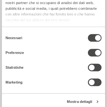
nostri partner che si occupano di analisi dei dati web,
pubblicità e social media, i quali potrebbero combinarle
con altre informazioni che hai fornito loro o che hanno
raccolto dal tuo utilizzo dei loro servizi.
Selezione
Carmensita – Chanson gitane
Necessari
del
2017 - 2018
Cartellone
consenso
Preferenze
Teatro
Statistiche
Marketing
Mostra dettagli