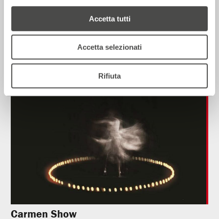
Accetta tutti
Carmen. Rose rosse per te
Accetta selezionati
2017 - 2018
Cartellone
Rifiuta
Teatro
Carmen Show