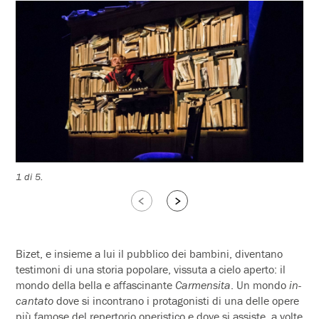
1 di 5.
2 d
Slide
Slide
successive
precedenti
Bizet, e insieme a lui il pubblico dei bambini, diventano
testimoni di una storia popolare, vissuta a cielo aperto: il
mondo della bella e affascinante
Carmensita
. Un mondo
in-
cantato
dove si incontrano i protagonisti di una delle opere
più famose del repertorio operistico e dove si assiste, a volte