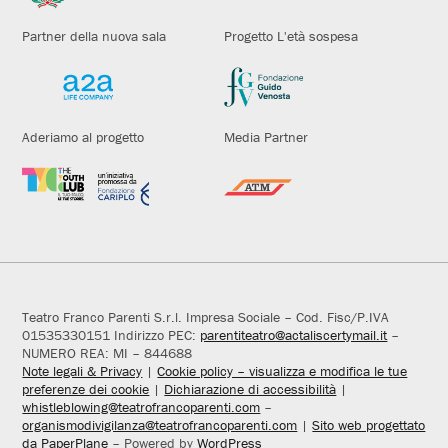
Partner della nuova sala
Progetto L'età sospesa
Aderiamo al progetto
Media Partner
Teatro Franco Parenti S.r.l. Impresa Sociale – Cod. Fisc/P.IVA
01535330151 Indirizzo PEC:
parentiteatro@actaliscertymail.it
–
NUMERO REA: MI – 844688
Note legali & Privacy
|
Cookie policy – visualizza e modifica le tue
preferenze dei cookie
|
Dichiarazione di accessibilità
|
whistleblowing@teatrofrancoparenti.com
–
organismodivigilanza@teatrofrancoparenti.com
|
Sito web progettato
da PaperPlane
– Powered by
WordPress