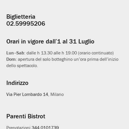
Biglietteria
Informazioni
02.59995206
utili
Orari in vigore dall’1 al 31 Luglio
Lun–Sab:
dalle h 13.30 alle h 19.00 (orario continuato)
Dom:
apertura del solo botteghino un’ora prima dell’inizio
dello spettacolo.
Indirizzo
Via Pier Lombardo 14
, Milano
Parenti Bistrot
Prenotazioni
344.0101739