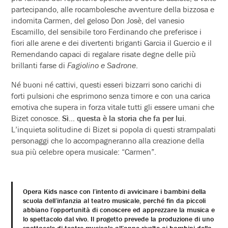
partecipando, alle rocambolesche avventure della bizzosa e
indomita Carmen, del geloso Don Josè, del vanesio
Escamillo, del sensibile toro Ferdinando che preferisce i
fiori alle arene e dei divertenti briganti Garcia il Guercio e il
Remendando capaci di regalare risate degne delle più
brillanti farse di
Fagiolino e Sadrone
.
Né buoni né cattivi, questi esseri bizzarri sono carichi di
forti pulsioni che esprimono senza timore e con una carica
emotiva che supera in forza vitale tutti gli essere umani che
Bizet conosce.
Sì… questa è la storia che fa per lui.
L’inquieta solitudine di Bizet si popola di questi strampalati
personaggi che lo accompagneranno alla creazione della
sua più celebre opera musicale: “Carmen”.
Opera Kids nasce con l’intento di avvicinare i bambini della
scuola dell’infanzia al teatro musicale, perché fin da piccoli
abbiano l’opportunità di conoscere ed apprezzare la musica e
lo spettacolo dal vivo. Il progetto prevede la produzione di uno
spettacolo di teatro musicale all’anno rivolto ai bambini della