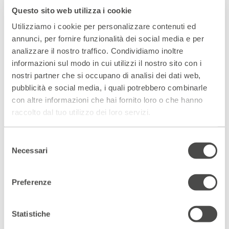
Questo sito web utilizza i cookie
Utilizziamo i cookie per personalizzare contenuti ed
Serena Balivo vincitrice PREMIO UBU 2017
annunci, per fornire funzionalità dei social media e per
Miglior Attrice Under 35
analizzare il nostro traffico. Condividiamo inoltre
informazioni sul modo in cui utilizzi il nostro sito con i
nostri partner che si occupano di analisi dei dati web,
pubblicità e social media, i quali potrebbero combinarle
Con
Esilio
Dammacco si ricongiunge alla perfezione formale e
con altre informazioni che hai fornito loro o che hanno
alla profondità dei suoi testi più significativi in cui riusciva ad
affascinare lo spettatore nello stesso tempo disorientandolo.
raccolto dal tuo utilizzo dei loro servizi.
Nicola Viesti – HYSTRIO
Selezione
Necessari
del
Download
consenso
Preferenze
Rassegna stampa
Statistiche