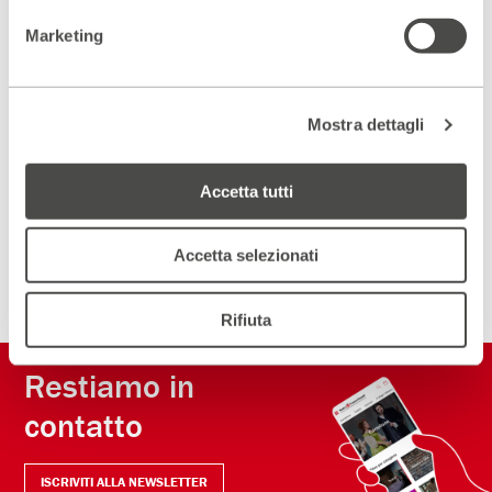
Marketing
Scopri gli spazi del Parenti
ACCEDI AL VIRTUAL TOUR
Mostra dettagli
Scopri un luogo unico
DIVENTA PARTNER
Accetta tutti
Accetta selezionati
ISCRIVITI ALLA NEWSLETTER
Rifiuta
Restiamo in
contatto
ISCRIVITI ALLA NEWSLETTER