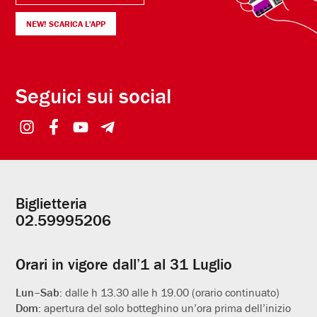
NEW! SCARICA L'APP
Seguici sui social
Biglietteria
Informazioni
02.59995206
utili
Orari in vigore dall’1 al 31 Luglio
Lun–Sab:
dalle h 13.30 alle h 19.00 (orario continuato)
Dom:
apertura del solo botteghino un’ora prima dell’inizio