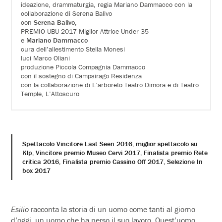
ideazione, drammaturgia, regia Mariano Dammacco con la
collaborazione di Serena Balivo
con
Serena Balivo
,
PREMIO UBU 2017 Miglior Attrice Under 35
e
Mariano Dammacco
cura dell’allestimento Stella Monesi
luci Marco Oliani
produzione Piccola Compagnia Dammacco
con il sostegno di Campsirago Residenza
con la collaborazione di L’arboreto Teatro Dimora e di Teatro
Temple, L’Attoscuro
Spettacolo Vincitore Last Seen 2016, miglior spettacolo su
Klp, Vincitore premio Museo Cervi 2017, Finalista premio Rete
critica 2016, Finalista premio Cassino Off 2017, Selezione In
box 2017
Esilio
racconta la storia di un uomo come tanti al giorno
d’oggi, un uomo che ha perso il suo lavoro. Quest’uomo,