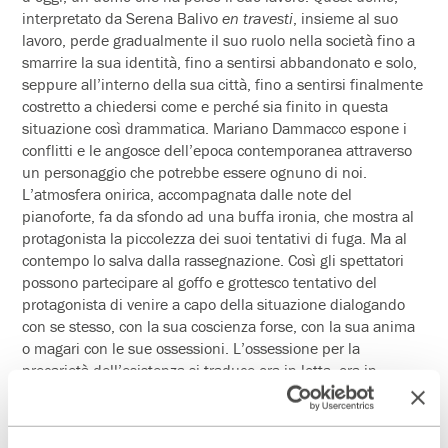
interpretato da Serena Balivo
en travesti
, insieme al suo
lavoro, perde gradualmente il suo ruolo nella società fino a
smarrire la sua identità, fino a sentirsi abbandonato e solo,
seppure all’interno della sua città, fino a sentirsi finalmente
costretto a chiedersi come e perché sia finito in questa
situazione così drammatica. Mariano Dammacco espone i
conflitti e le angosce dell’epoca contemporanea attraverso
un personaggio che potrebbe essere ognuno di noi.
L’atmosfera onirica, accompagnata dalle note del
pianoforte, fa da sfondo ad una buffa ironia, che mostra al
protagonista la piccolezza dei suoi tentativi di fuga. Ma al
contempo lo salva dalla rassegnazione. Così gli spettatori
possono partecipare al goffo e grottesco tentativo del
protagonista di venire a capo della situazione dialogando
con se stesso, con la sua coscienza forse, con la sua anima
o magari con le sue ossessioni. L’ossessione per la
precarietà dell’esistenza si traduce ora in lotta, ora in
alienazione, muovendosi nella dimensione del tragicomico.
I linguaggi scelti da Dammacco sono quelli del surrealismo
e dell’umorismo.