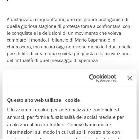
A distanza di cinquant’anni, uno dei grandi protagonisti di
quella gloriosa stagione di protesta torna a confrontarsi con
le conquiste e le delusioni di un movimento che voleva
cambiare il mondo. Il bilancio di Mario Capanna è in
chiaroscuro, ma ancora oggi non viene meno la fiducia nella
possibilità di creare una società più giusta e la convinzione
dell’attualità di quel messaggio di speranza.
Perché, pur scontrandosi contro una globalizzazione che
aumenta drammaticamente le disuguaglianze, c’è ancora
una lezione che le nuove generazioni possono imparare da
quegli anni carichi di speranza e vitalità, ed è riassunta in
un pronome: noi.
Questo sito web utilizza i cookie
È solo con la capacità di andare oltre l’individualismo, con
Utilizziamo i cookie per personalizzare contenuti ed
la forza di ragionare insieme per migliorarsi, con l’impegno
annunci, per fornire funzionalità dei social media e per
a procedere aldilà dell’isolamento che è ancora possibile
analizzare il nostro traffico. Condividiamo inoltre
costruire un futuro per noi, per il pianeta che abitiamo, e
informazioni sul modo in cui utilizzi il nostro sito con i
per tutti quelli che verranno.