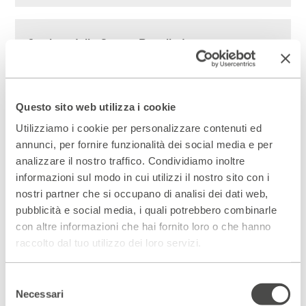
Corriere della Sera – Rosalind
LEGGI
Franklin, scienza e orgoglio
Questo sito web utilizza i cookie
Tutto Milano – La scienziata che svelò
LEGGI
Utilizziamo i cookie per personalizzare contenuti ed
il DNA
annunci, per fornire funzionalità dei social media e per
analizzare il nostro traffico. Condividiamo inoltre
informazioni sul modo in cui utilizzi il nostro sito con i
nostri partner che si occupano di analisi dei dati web,
pubblicità e social media, i quali potrebbero combinarle
Scopri gli spazi del Parenti
con altre informazioni che hai fornito loro o che hanno
ACCEDI AL VIRTUAL TOUR
raccolto dal tuo utilizzo dei loro servizi.
Scopri un luogo unico
Selezione
DIVENTA PARTNER
Necessari
del