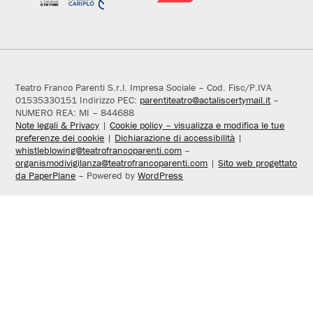
Teatro Franco Parenti S.r.l. Impresa Sociale – Cod. Fisc/P.IVA
01535330151 Indirizzo PEC:
parentiteatro@actaliscertymail.it
–
NUMERO REA: MI – 844688
Note legali & Privacy
|
Cookie policy – visualizza e modifica le tue
preferenze dei cookie
|
Dichiarazione di accessibilità
|
whistleblowing@teatrofrancoparenti.com
–
organismodivigilanza@teatrofrancoparenti.com
|
Sito web progettato
da PaperPlane
– Powered by
WordPress