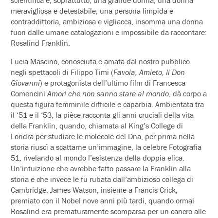
meravigliosa e detestabile, una persona limpida e
contraddittoria, ambiziosa e vigliacca, insomma una donna
fuori dalle umane catalogazioni e impossibile da raccontare:
Rosalind Franklin.
Lucia Mascino, conosciuta e amata dal nostro pubblico
negli spettacoli di Filippo Timi (
Favola, Amleto, Il Don
Giovanni
) e protagonista dell’ultimo film di Francesca
Comencini
Amori che non sanno stare al mondo
, dà corpo a
questa figura femminile difficile e caparbia. Ambientata tra
il ‘51 e il ‘53, la pièce racconta gli anni cruciali della vita
della Franklin, quando, chiamata al King’s College di
Londra per studiare le molecole del Dna, per prima nella
storia riuscì a scattarne un’immagine, la celebre Fotografia
51, rivelando al mondo l’esistenza della doppia elica.
Un’intuizione che avrebbe fatto passare la Franklin alla
storia e che invece le fu rubata dall’ambizioso collega di
Cambridge, James Watson, insieme a Francis Crick,
premiato con il Nobel nove anni più tardi, quando ormai
Rosalind era prematuramente scomparsa per un cancro alle