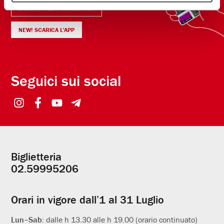
ISCRIVITI ALLA NEWSLETTER
NEW! SCARICA L'APP
Seguici sui social
Biglietteria
Informazioni
02.59995206
utili
Orari in vigore dall’1 al 31 Luglio
Lun–Sab:
dalle h 13.30 alle h 19.00 (orario continuato)