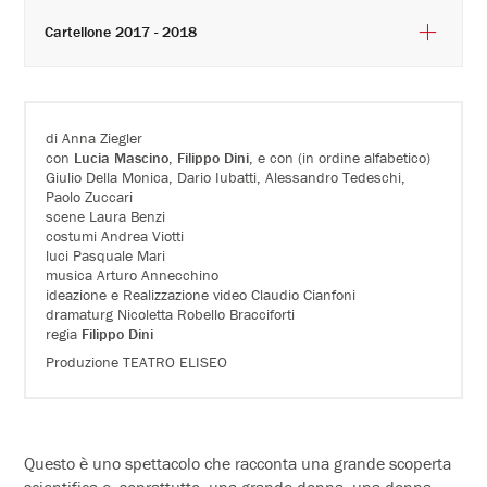
Cartellone 2017 - 2018
di Anna Ziegler
con
Lucia Mascino
,
Filippo Dini
, e con (in ordine alfabetico)
Giulio Della Monica, Dario Iubatti, Alessandro Tedeschi,
Paolo Zuccari
scene Laura Benzi
costumi Andrea Viotti
luci Pasquale Mari
musica Arturo Annecchino
ideazione e Realizzazione video Claudio Cianfoni
dramaturg Nicoletta Robello Bracciforti
regia
Filippo Dini
Produzione TEATRO ELISEO
Questo è uno spettacolo che racconta una grande scoperta
scientifica e, soprattutto, una grande donna, una donna