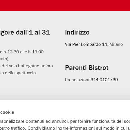
vigore dall’1 al 31
Indirizzo
Via Pier Lombardo 14
, Milano
le h 13.30 alle h 19.00
uato)
 del solo botteghino un’ora
Parenti Bistrot
io dello spettacolo.
Prenotazioni
344.0101739
Main Partner
Partner della nuova
Progetto L'età
A
 cookie
sala
sospesa
rsonalizzare contenuti ed annunci, per fornire funzionalità dei soc
ostro traffico. Condividiamo inoltre informazioni sul modo in cui ut