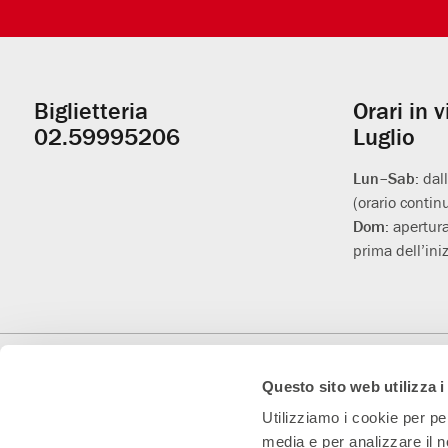
Biglietteria
Orari in 
Informazioni
02.59995206
Luglio
utili
Lun–Sab:
dal
(orario contin
Dom:
apertura
prima dell’iniz
Con il contributo di
Con il sostegno di
Teatro Convenzionato
Questo sito web utilizza i
Utilizziamo i cookie per pe
media e per analizzare il n