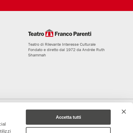
Teatro di Rilevante Interesse Culturale
Fondato e diretto dal 1972 da Andrée Ruth
Shammah
deriamo al progetto
Media Partner
Accetta tutti
ial
ilizzi