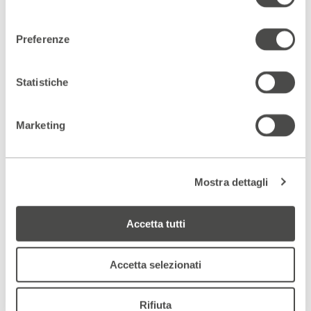
consenso
Preferenze
Statistiche
Rassegna stampa
LEGGI TUTTE
Marketing
Vivimilano – Ruccello, un Classico
LEGGI
Mostra dettagli
Accetta tutti
Scopri gli spazi del Parenti
ACCEDI AL VIRTUAL TOUR
Accetta selezionati
Scopri un luogo unico
Rifiuta