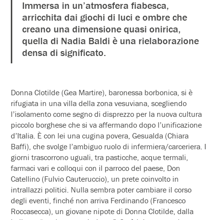
Immersa in un’atmosfera fiabesca,
arricchita dai giochi di luci e ombre che
creano una dimensione quasi onirica,
quella di Nadia Baldi è una rielaborazione
densa di significato.
Donna Clotilde (Gea Martire), baronessa borbonica, si è
rifugiata in una villa della zona vesuviana, scegliendo
l’isolamento come segno di disprezzo per la nuova cultura
piccolo borghese che si va affermando dopo l’unificazione
d’Italia. È con lei una cugina povera, Gesualda (Chiara
Baffi), che svolge l’ambiguo ruolo di infermiera/carceriera. I
giorni trascorrono uguali, tra pasticche, acque termali,
farmaci vari e colloqui con il parroco del paese, Don
Catellino (Fulvio Cauteruccio), un prete coinvolto in
intrallazzi politici. Nulla sembra poter cambiare il corso
degli eventi, finché non arriva Ferdinando (Francesco
Roccasecca), un giovane nipote di Donna Clotilde, dalla