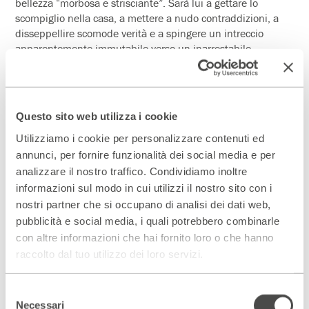
bellezza “morbosa e strisciante”. Sarà lui a gettare lo
scompiglio nella casa, a mettere a nudo contraddizioni, a
disseppellire scomode verità e a spingere un intreccio
apparentemente immutabile verso un inarrestabile
degrado.
Questo sito web utilizza i cookie
Un palco vestito di arte, di intenzioni e della giusta dimensione
nella quale l’opera di Ruccello, è rivissuta, in una dinamica di
Utilizziamo i cookie per personalizzare contenuti ed
teatro fatto così bene, che quasi commuove.
annunci, per fornire funzionalità dei social media e per
Simona Stammelluti
analizzare il nostro traffico. Condividiamo inoltre
informazioni sul modo in cui utilizzi il nostro sito con i
nostri partner che si occupano di analisi dei dati web,
pubblicità e social media, i quali potrebbero combinarle
con altre informazioni che hai fornito loro o che hanno
raccolto dal tuo utilizzo dei loro servizi.
Selezione
Necessari
del