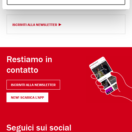
DIVENTA PARTNER
ISCRIVITI ALLA NEWSLETTER
Restiamo in
contatto
ISCRIVITI ALLA NEWSLETTER
NEW! SCARICA L'APP
Seguici sui social