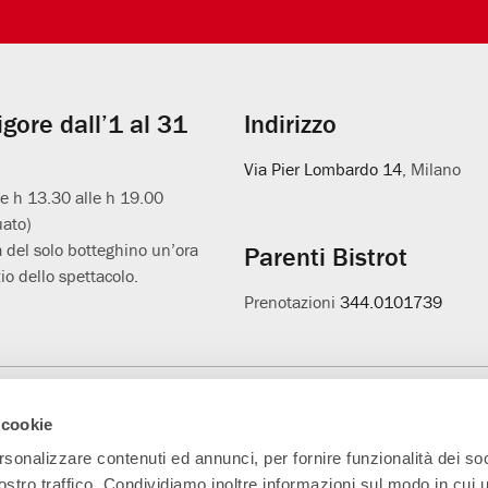
vigore dall’1 al 31
Indirizzo
Via Pier Lombardo 14
, Milano
le h 13.30 alle h 19.00
uato)
 del solo botteghino un’ora
Parenti Bistrot
io dello spettacolo.
Prenotazioni
344.0101739
Main Partner
Partner della nuova
Progetto L'età
A
 cookie
sala
sospesa
rsonalizzare contenuti ed annunci, per fornire funzionalità dei soc
ostro traffico. Condividiamo inoltre informazioni sul modo in cui ut