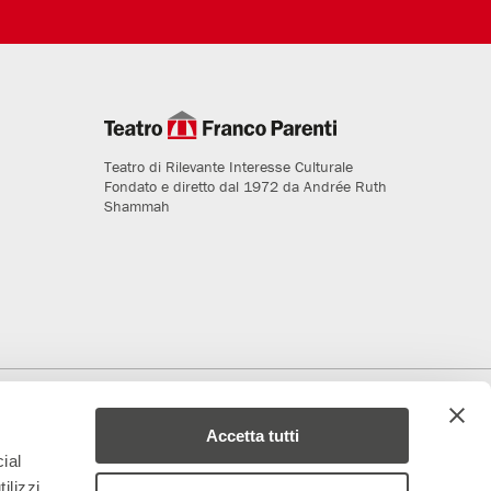
Teatro di Rilevante Interesse Culturale
Fondato e diretto dal 1972 da Andrée Ruth
Shammah
deriamo al progetto
Media Partner
Accetta tutti
ial
ilizzi