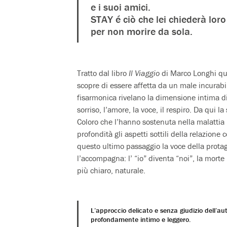
e i suoi amici.
STAY é ciò che lei chiederà lor
per non morire da sola.
Tratto dal libro
Il Viaggio
di Marco Longhi que
scopre di essere affetta da un male incurabi
fisarmonica rivelano la dimensione intima di
sorriso, l’amore, la voce, il respiro. Da qui l
Coloro che l’hanno sostenuta nella malattia
profondità gli aspetti sottili della relazione co
questo ultimo passaggio la voce della protag
l’accompagna: l’ “io” diventa “noi”, la mor
più chiaro, naturale.
L’approccio delicato e senza giudizio dell’aut
profondamente intimo e leggero.