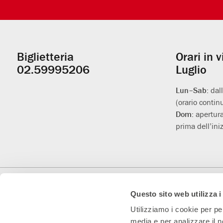
Biglietteria
Orari in 
Informazioni
02.59995206
Luglio
utili
Lun–Sab:
dal
(orario contin
Dom:
apertura
prima dell’iniz
Con il contributo di
Con il sostegno di
Teatro Convenzionato
Questo sito web utilizza i
Utilizziamo i cookie per pe
media e per analizzare il n