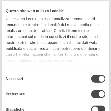
Lella Costa mescolando con abilità e umorismo, il celebre
Questo sito web utilizza i cookie
romanzo di Alexandre Dumas, il libretto di Piave e le
Utilizziamo i cookie per personalizzare contenuti ed
musiche di Verdi, costruisce un dialogo impossibile con
annunci, per fornire funzionalità dei social media e per
Violetta e Alfredo tessendo tutte le parti della storia in
un’opera teatrale-musicale che ha come fulcro poetico
analizzare il nostro traffico. Condividiamo inoltre
“l’intelligenza del cuore”.
informazioni sul modo in cui utilizzi il nostro sito con i
nostri partner che si occupano di analisi dei dati web,
Traviata
è stato il grande successo nato del sodalizio
pubblicità e social media, i quali potrebbero combinarle
artistico con Gabriele Vacis, ma a distanza di oltre dieci anni
con altre informazioni che hai fornito loro o che hanno
non risente del tempo, anzi acquista valori e significati
raccolto dal tuo utilizzo dei loro servizi.
nuovi, indagando lucidamente, con grazia ed ironia, la
realtà femminile.
Selezione
Necessari
del
Rassegna stampa
consenso
Preferenze
Statistiche