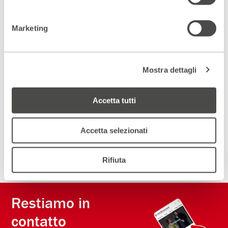
Scopri gli spazi del Parenti
ACCEDI AL VIRTUAL TOUR
Marketing
Scopri un luogo unico
Mostra dettagli
DIVENTA PARTNER
Accetta tutti
ISCRIVITI ALLA NEWSLETTER
Accetta selezionati
Rifiuta
Restiamo in
contatto