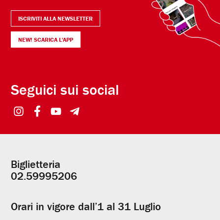
ISCRIVITI ALLA NEWSLETTER
NEW! SCARICA L'APP
Seguici sui social
Biglietteria
Informazioni
02.59995206
utili
Orari in vigore dall’1 al 31 Luglio