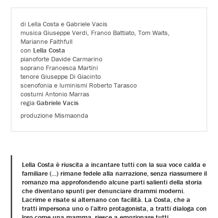
di Lella Costa e Gabriele Vacis
musica Giuseppe Verdi, Franco Battiato, Tom Waits,
Marianne Faithfull
con
Lella Costa
pianoforte Davide Carmarino
soprano Francesca Martini
tenore Giuseppe Di Giacinto
scenofonia e luminismi Roberto Tarasco
costumi Antonio Marras
regia
Gabriele Vacis
produzione Mismaonda
Lella Costa è riuscita a incantare tutti con la sua voce calda e
familiare (…) rimane fedele alla narrazione, senza riassumere il
romanzo ma approfondendo alcune parti salienti della storia
che diventano spunti per denunciare drammi moderni.
Lacrime e risate si alternano con facilità. La Costa, che a
tratti impersona uno o l’altro protagonista, a tratti dialoga con
loro come una mamma, riesce a emozionare tutti.