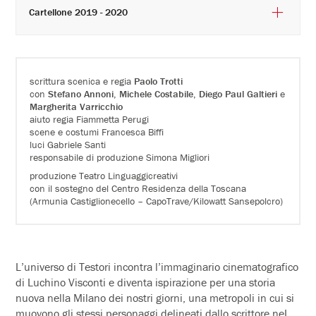
Cartellone 2019 - 2020
scrittura scenica e regia
Paolo Trotti
con
Stefano Annoni
,
Michele Costabile
,
Diego Paul Galtieri
e
Margherita Varricchio
aiuto regia Fiammetta Perugi
scene e costumi Francesca Biffi
luci Gabriele Santi
responsabile di produzione Simona Migliori
produzione Teatro Linguaggicreativi
con il sostegno del Centro Residenza della Toscana
(Armunia Castiglionecello – CapoTrave/Kilowatt Sansepolcro)
L’universo di Testori incontra l’immaginario cinematografico
di Luchino Visconti e diventa ispirazione per una storia
nuova nella Milano dei nostri giorni, una metropoli in cui si
muovono gli stessi personaggi delineati dallo scrittore neI