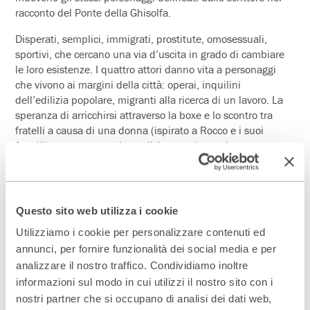
racconto del Ponte della Ghisolfa.
Disperati, semplici, immigrati, prostitute, omosessuali,
sportivi, che cercano una via d’uscita in grado di cambiare
le loro esistenze. I quattro attori danno vita a personaggi
che vivono ai margini della città: operai, inquilini
dell’edilizia popolare, migranti alla ricerca di un lavoro. La
speranza di arricchirsi attraverso la boxe e lo scontro tra
fratelli a causa di una donna (ispirato a Rocco e i suoi
fratelli) sono raccontati con disincanto in un dramma
intenso, in cui passioni antiche e problemi moderni sono
condotti a unità.
Questo sito web utilizza i cookie
Dopo
La nebbiosa
di Pasolini e
I Ragazzi del
Utilizziamo i cookie per personalizzare contenuti ed
massacro
di Scerbanenco, con
La purezza e
annunci, per fornire funzionalità dei social media e per
il compromesso
, Paolo Trotti prosegue il
analizzare il nostro traffico. Condividiamo inoltre
viaggio attraverso gli autori che hanno
informazioni sul modo in cui utilizzi il nostro sito con i
raccontato la città ed i suoi mutamenti.
nostri partner che si occupano di analisi dei dati web,