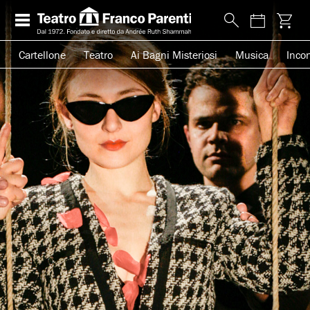
Cartellone
Teatro
Ai Bagni Misteriosi
Musica
Incon