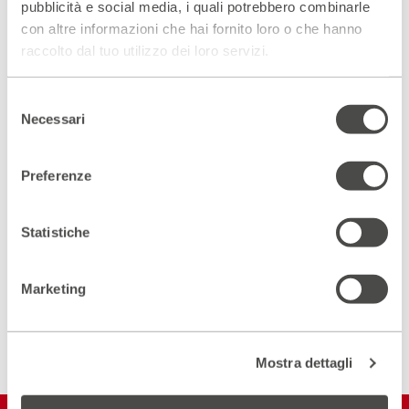
pubblicità e social media, i quali potrebbero combinarle
con altre informazioni che hai fornito loro o che hanno
raccolto dal tuo utilizzo dei loro servizi.
Scopri gli spazi del Parenti
Selezione
ACCEDI AL VIRTUAL TOUR
Necessari
del
consenso
Scopri un luogo unico
Preferenze
DIVENTA PARTNER
Statistiche
ISCRIVITI ALLA NEWSLETTER
Marketing
Mostra dettagli