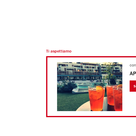
Ti aspettiamo
con
AP
S