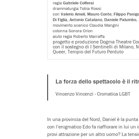
regia
Gabriele Colferai
drammaturgia Tobia Rossi
con
Valerio Ameli, Mauro Conte, Filippo Panig
Di Figlia, Antonio Catalano, Daniele Palumbo
,
movimento scenico Claudia Mangini
colonna Sonora Orion
aiuto regia Roberto Marraffa
progetto e produzione Dogma Theatre C
con il sostegno di I Sentinelli di Milano
Queer, Tempio del Futuro Perduto
La forza dello spettacolo è il r
Vincenzo Vincenzi - Cromatica LGBT
In una provincia del Nord, Daniel è la punta
con l’enigmatico Edo fa riaffiorare in lui un
provi attrazione per un altro uomo? La tensio