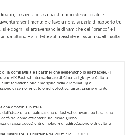
theatre
, in scena una storia al tempo stesso locale e
, avventura sentimentale e favola nera, si parla di rapporto tra
pulsi e dogmi, si attraversano le dinamiche del “branco” e i
n da ultimo – si riflette sul maschile e i suoi modelli, sulla
olo,
la compagnia e i partner che sostengono lo spettacolo
, (I
duto e MiX Festival Internazionale di Cinema Lgbtq+ e Cultura
to sulle tematiche che emergono dalla drammaturgia:
sione di sé nel privato e nel collettivo, antirazzismo
e tanto
zione omofobia in Italia
 dell’ideazione e realizzazione di festival ed eventi culturali che
ficoltà del come affrontarle nel modo giusto
nza di spazi accoglienti e inclusivi di aggregazione e di cultura
 per migliorare la situazione dei diritti civili LGBTQ+