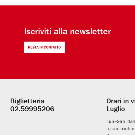
Iscriviti alla newsletter
RESTA IN CONTATTO
Biglietteria
Orari in 
Informazioni
02.59995206
Luglio
utili
Lun–Sab:
dal
(orario contin