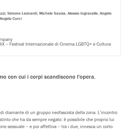
azzi, Simone Leonardi, Michele Savoia,
Alessio Ingravalle
, Angelo
Angelo Curci
ompany
, MiX – Festival Internazionale di Cinema LGBTQ+ e Cultura
itmo con cui i corpi scandiscono l'opera.
 di diamante di un gruppo neofascista della zona. L’incontro
 istinto che ha da sempre negato: è possibile che proprio lui
ne sessuale – e poi affettiva – tra i due, innesca un corto