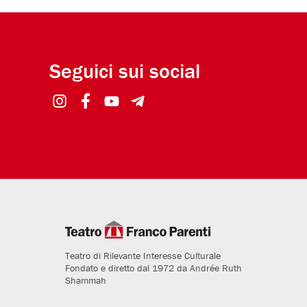
Seguici sui social
Teatro di Rilevante Interesse Culturale
Fondato e diretto dal 1972 da Andrée Ruth
Shammah