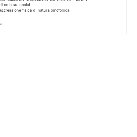
di odio sui social
 aggressione fisica di natura omofobica
ta