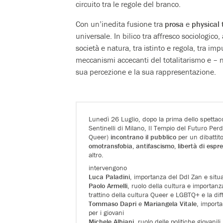
circuito tra le regole del branco.
Con un’inedita fusione tra
prosa
e
physical 
universale. In bilico tra affresco sociologico
società e natura, tra istinto e regola, tra im
meccanismi accecanti del totalitarismo e – no
sua percezione e la sua rappresentazione.
Lunedì 26 Luglio, dopo la prima dello spettac
Sentinelli di Milano, Il Tempio del Futuro Per
Queer)
incontrano
il pubblico
per un dibatti
omotransfobia, antifascismo, libertà di espres
altro.
intervengono
Luca Paladini
, importanza del Ddl Zan e situa
Paolo Armelli
, ruolo della cultura e importanza
trattino della cultura Queer e LGBTQ+ e la dif
Tommaso Dapri
e
Mariangela Vitale
, importa
per i giovani
Michele Albiani
, ruolo delle politiche giovanili