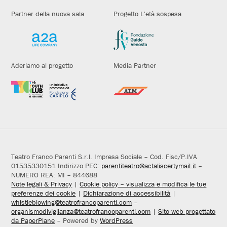
Partner della nuova sala
Progetto L'età sospesa
Aderiamo al progetto
Media Partner
Teatro Franco Parenti S.r.l. Impresa Sociale – Cod. Fisc/P.IVA
01535330151 Indirizzo PEC:
parentiteatro@actaliscertymail.it
–
NUMERO REA: MI – 844688
Note legali & Privacy
|
Cookie policy – visualizza e modifica le tue
preferenze dei cookie
|
Dichiarazione di accessibilità
|
whistleblowing@teatrofrancoparenti.com
–
organismodivigilanza@teatrofrancoparenti.com
|
Sito web progettato
da PaperPlane
– Powered by
WordPress