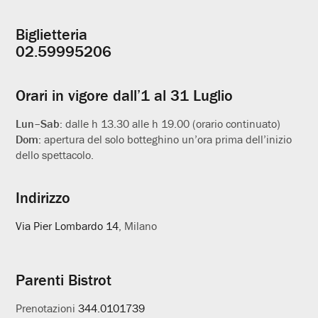
Biglietteria
Informazioni
02.59995206
utili
Orari in vigore dall’1 al 31 Luglio
Lun–Sab:
dalle h 13.30 alle h 19.00 (orario continuato)
Dom:
apertura del solo botteghino un’ora prima dell’inizio
dello spettacolo.
Indirizzo
Via Pier Lombardo 14
, Milano
Parenti Bistrot
Prenotazioni
344.0101739