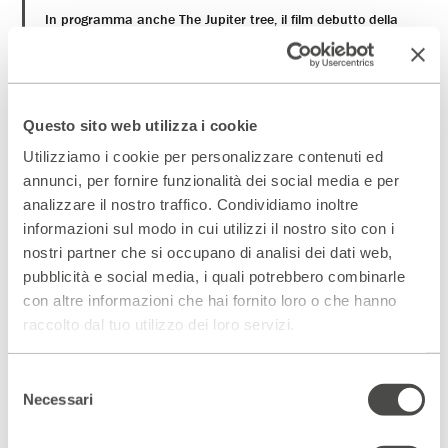
In programma anche The Jupiter tree, il film debutto della
cantante e artista islandese Björk!
IL PROGRAMMA
27 febbraio, ore 14:45
Evento
Questo sito web utilizza i cookie
inaugurale: saluti e ringraziamenti
Un breve incontro per
Utilizziamo i cookie per personalizzare contenuti ed
dare il via a questa edizione 2021 del festival, con i nostri
saluti e ringraziamenti. Con
Pietro Biancardi
e
Lorenzo
annunci, per fornire funzionalità dei social media e per
Vitalone.
analizzare il nostro traffico. Condividiamo inoltre
informazioni sul modo in cui utilizzi il nostro sito con i
Sabato 27 febbraio dalle 15.00 alle 19.30
nostri partner che si occupano di analisi dei dati web,
pubblicità e social media, i quali potrebbero combinarle
con altre informazioni che hai fornito loro o che hanno
raccolto dal tuo utilizzo dei loro servizi.
Domenica 28 febbraio - dalle 12.00 alle
19.30
Selezione
Necessari
del
consenso