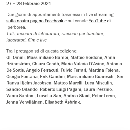
27 – 28 febbraio 2021
D
ue giorni di appuntamenti trasmessi in live streaming
sulla nostra pagina Facebook
e sul canale
YouTube
di
Iperborea.
Talk, incontri di letteratura, racconti per bambini,
laboratori, film e live
Tra i protagonisti di questa edizione:
Gli Omini, Massimiliano Bampi, Matteo Bordone, Anna
Brännström, Chiara Condò, Maria Valeria D’Avino, Antonio
De Sortis, Angelo Ferracuti, Fulvio Ferrari, Martina Folena,
Giorgio Fontana, Erik Gandini, Massimiliano Guareschi, Siri
Ranva Hjelm Jacobsen, Matteo Marelli, Luca Misculin,
Sandro Orlando, Roberto Luigi Pagani, Laura Pezzino,
Vanni Santoni, Luisella Sari, Andrea Staid, Peter Terrin,
Jenna Vehviläinen, Elisabeth Åsbrink.