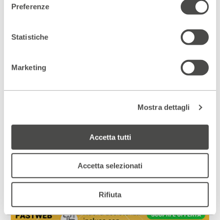
www.iboreali.it/2021/
Preferenze
Statistiche
Scopri gli spazi del Parenti
ACCEDI AL VIRTUAL TOUR
Marketing
Scopri un luogo unico
Mostra dettagli
DIVENTA PARTNER
Accetta tutti
ISCRIVITI ALLA NEWSLETTER
Accetta selezionati
Rifiuta