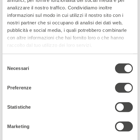
analizzare il nostro traffico. Condividiamo inoltre
Scopri gli spazi del Parenti
informazioni sul modo in cui utilizzi il nostro sito con i
ACCEDI AL VIRTUAL TOUR
nostri partner che si occupano di analisi dei dati web,
pubblicità e social media, i quali potrebbero combinarle
con altre informazioni che hai fornito loro o che hanno
Scopri un luogo unico
raccolto dal tuo utilizzo dei loro servizi.
DIVENTA PARTNER
Selezione
Necessari
del
ISCRIVITI ALLA NEWSLETTER
consenso
Preferenze
Statistiche
Marketing