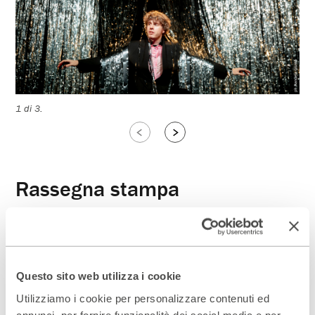
2 d
1 di 3.
Slide
Slide
successive
precedenti
Rassegna stampa
Tuttomilano – Riflessioni di un
LEGGI
adultolescente
Questo sito web utilizza i cookie
Utilizziamo i cookie per personalizzare contenuti ed
annunci, per fornire funzionalità dei social media e per