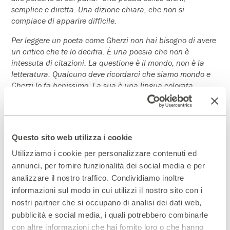
semplice e diretta. Una dizione chiara, che non si
compiace di apparire difficile.
Per leggere un poeta come Gherzi non hai bisogno di avere
un critico che te lo decifra. È una poesia che non è
intessuta di citazioni. La questione è il mondo, non è la
letteratura. Qualcuno deve ricordarci che siamo mondo e
Gherzi lo fa benissimo. La sua è una lingua colorata,
protesa a cantare la luce più che il buio.
La bellezza viene da qui, si sente un fondo di bontà, si
sente un Io attento, ma mai invadente: il poeta non è un
Questo sito web utilizza i cookie
atleta della lingua, ma un servitore della vita. E chi legge è
come se avesse un compagno di strada.
Utilizziamo i cookie per personalizzare contenuti ed
annunci, per fornire funzionalità dei social media e per
Franco Arminio
analizzare il nostro traffico. Condividiamo inoltre
informazioni sul modo in cui utilizzi il nostro sito con i
nostri partner che si occupano di analisi dei dati web,
pubblicità e social media, i quali potrebbero combinarle
con altre informazioni che hai fornito loro o che hanno