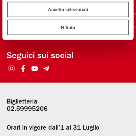
Accetta selezionati
ISCRIVITI ALLA NEWSLETTER
NEW! SCARICA L'APP
Rifiuta
Seguici sui social
Biglietteria
Informazioni
02.59995206
utili
Orari in vigore dall’1 al 31 Luglio