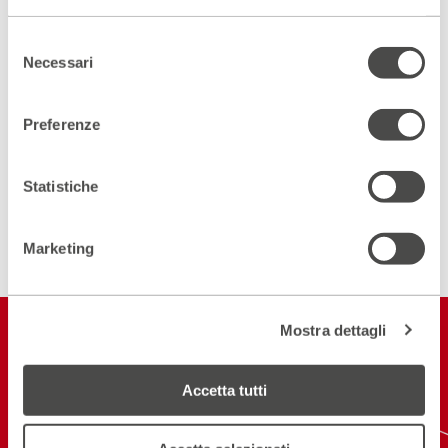
Scopri gli spazi del Parenti
Selezione
ACCEDI AL VIRTUAL TOUR
Necessari
del
consenso
Scopri un luogo unico
Preferenze
DIVENTA PARTNER
Statistiche
ISCRIVITI ALLA NEWSLETTER
Marketing
Restiamo in
Mostra dettagli
contatto
Accetta tutti
ISCRIVITI ALLA NEWSLETTER