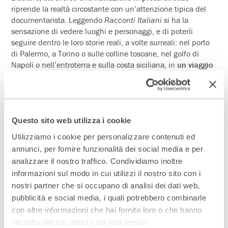
riprende la realtà circostante con un’attenzione tipica del
documentarista. Leggendo
Racconti Italiani
si ha la
sensazione di vedere luoghi e personaggi, e di poterli
seguire dentro le loro storie reali, a volte surreali: nel porto
di Palermo, a Torino o sulle colline toscane, nel golfo di
Napoli o nell’entroterra e sulla costa siciliana, in
un viaggio
libero da pregiudizi e lontano da luoghi comuni.
Questo sito web utilizza i cookie
Cineasta, architetto, scenografo, romanziere e fratello di
Utilizziamo i cookie per personalizzare contenuti ed
Bernard-Marie Koltès,
François Koltès
vive da anni a
Siracusa ha lavorato nel teatro e nel cinema, in cui si è
annunci, per fornire funzionalità dei social media e per
affermato con film documentari di carattere poetico e
analizzare il nostro traffico. Condividiamo inoltre
insieme politico, ottenendo ottimi riconoscimenti.
Nouvelles
informazioni sul modo in cui utilizzi il nostro sito con i
Italienne
è il suo primo libro pubblicato in Italia.
nostri partner che si occupano di analisi dei dati web,
pubblicità e social media, i quali potrebbero combinarle
con altre informazioni che hai fornito loro o che hanno
raccolto dal tuo utilizzo dei loro servizi.