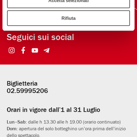
Accetta selezionati
NEW! SCARICA L'APP
Rifiuta
Seguici sui social
Biglietteria
Informazioni
02.59995206
utili
Orari in vigore dall’1 al 31 Luglio
Lun–Sab:
dalle h 13.30 alle h 19.00 (orario continuato)
Dom:
apertura del solo botteghino un’ora prima dell’inizio
dello spettacolo.