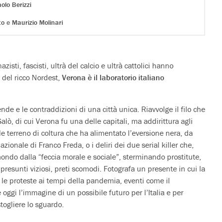
olo Berizzi
to
e
Maurizio Molinari
isti, fascisti, ultrà del calcio e ultrà cattolici hanno
e del ricco Nordest,
Verona è il laboratorio italiano
ende e le contraddizioni di una città unica. Riavvolge il filo che
alò, di cui Verona fu una delle capitali, ma addirittura agli
ile terreno di coltura che ha alimentato l’eversione nera, da
ionale di Franco Freda, o i deliri dei due serial killer che,
ondo dalla “feccia morale e sociale”, sterminando prostitute,
resunti viziosi, preti scomodi. Fotografa un presente in cui la
o, le proteste ai tempi della pandemia, eventi come il
oggi l’immagine di un possibile futuro per l’Italia e per
stogliere lo sguardo.