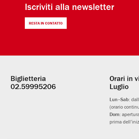
Iscriviti alla newsletter
RESTA IN CONTATTO
Biglietteria
Orari in 
Informazioni
02.59995206
Luglio
utili
Lun–Sab:
dal
(orario contin
Dom:
apertura
prima dell’iniz