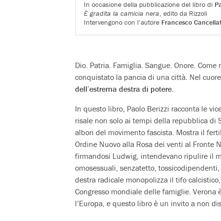
In occasione della pubblicazione del libro di
Pa
È gradita la camicia nera
, edito da Rizzoli
Intervengono con l’autore
Francesco Cancella
Dio. Patria. Famiglia. Sangue. Onore. Come naz
conquistato la pancia di una città. Nel cuor
dell’estrema destra di potere
.
In questo libro, Paolo Berizzi racconta le vic
risale non solo ai tempi della repubblica di S
albori del movimento fascista. Mostra il fert
Ordine Nuovo alla Rosa dei venti al Fronte Naz
firmandosi Ludwig, intendevano ripulire il m
omosessuali, senzatetto, tossicodipendenti, p
destra radicale monopolizza il tifo calcistic
Congresso mondiale delle famiglie. Verona è 
l’Europa, e questo libro è un invito a non di