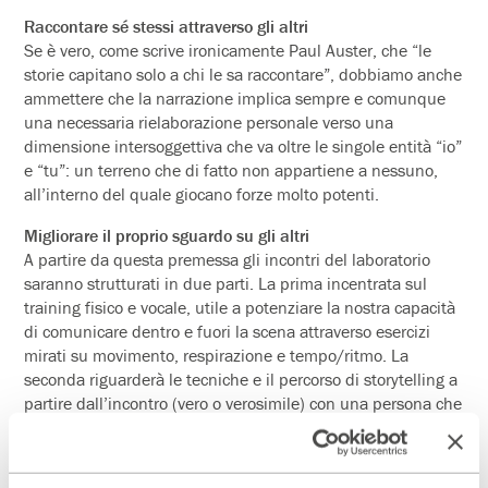
Raccontare sé stessi attraverso gli altri
Se è vero, come scrive ironicamente Paul Auster, che “le
storie capitano solo a chi le sa raccontare”, dobbiamo anche
ammettere che la narrazione implica sempre e comunque
una necessaria rielaborazione personale verso una
dimensione intersoggettiva che va oltre le singole entità “io”
e “tu”: un terreno che di fatto non appartiene a nessuno,
all’interno del quale giocano forze molto potenti.
Migliorare il proprio sguardo su gli altri
A partire da questa premessa gli incontri del laboratorio
saranno strutturati in due parti. La prima incentrata sul
training fisico e vocale, utile a potenziare la nostra capacità
di comunicare dentro e fuori la scena attraverso esercizi
mirati su movimento, respirazione e tempo/ritmo. La
seconda riguarderà le tecniche e il percorso di storytelling a
partire dall’incontro (vero o verosimile) con una persona che
ci ha spinti verso un cambiamento, una crescita, anche
impercettibile rispetto al nostro modo di vedere le cose. Nel
corso del laboratorio i partecipanti saranno guidati verso