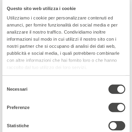
l’elaborazione di un testo scenico attraverso un percorso
Questo sito web utilizza i cookie
mirato alla riscoperta delle proprie capacità di osservazione
e narrazione.
Utilizziamo i cookie per personalizzare contenuti ed
annunci, per fornire funzionalità dei social media e per
Riflettere (e far riflettere) sulla propria disposizione ad
analizzare il nostro traffico. Condividiamo inoltre
esplorare punti di vista diversi
informazioni sul modo in cui utilizzi il nostro sito con i
L’incontro con questo “altro”, spesso ci sorprende,
nostri partner che si occupano di analisi dei dati web,
affascina, ci disturba o ci disorienta, ma in fin dei conti
dipende da noi. Dal nostro modo di accostarci a lui, dal
pubblicità e social media, i quali potrebbero combinarle
nostro sguardo, dalla nostra curiosità e soprattutto dal
con altre informazioni che hai fornito loro o che hanno
nostro rifiuto di cedere all’indifferenza o ai preconcetti. Nel
raccolto dal tuo utilizzo dei loro servizi.
corso del laboratorio ciascun partecipante produrrà un
proprio elaborato in forma scritta o scenica.
Selezione
Necessari
IL PROGRAMMA
del
– Training fisico / vocale
consenso
– Esperienze di lavoro a confronto tra i partecipanti
Preferenze
– Esercizi di scrittura
– La struttura di una narrazione scenica efficace
Statistiche