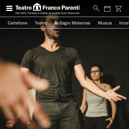
Cartellone
Teatro
Ai Bagni Misteriosi
Musica
Incon