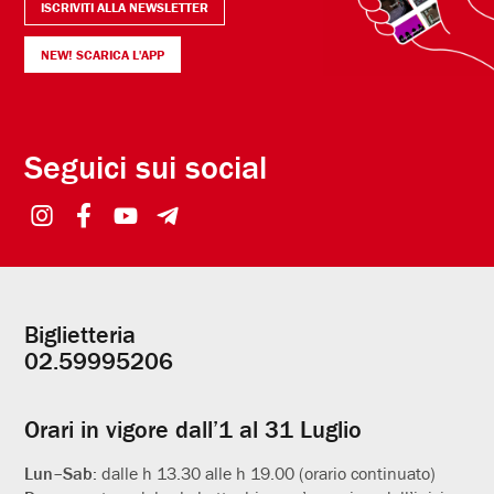
ISCRIVITI ALLA NEWSLETTER
NEW! SCARICA L'APP
Seguici sui social
Biglietteria
Informazioni
02.59995206
utili
Orari in vigore dall’1 al 31 Luglio
Lun–Sab:
dalle h 13.30 alle h 19.00 (orario continuato)