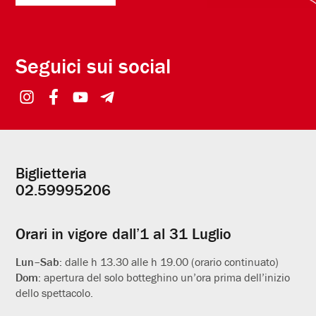
Seguici sui social
Biglietteria
Informazioni
02.59995206
utili
Orari in vigore dall’1 al 31 Luglio
Lun–Sab:
dalle h 13.30 alle h 19.00 (orario continuato)
Dom:
apertura del solo botteghino un’ora prima dell’inizio
dello spettacolo.