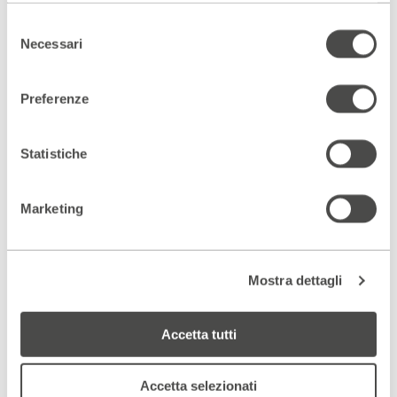
Il
locus
: come ricerca nella percezione spaziale di
espressività.
Selezione
Necessari
del
La
relazione
: come interazione con elementi (corpi
consenso
e/o oggetti) dello spazio.
Preferenze
La
comunicazione
: come momento finale del
percorso.
Statistiche
Marketing
Mostra dettagli
Accetta tutti
Accetta selezionati