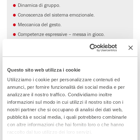
Dinamica di gruppo.
Conoscenza del sistema emozionale.
Meccanica del gesto.
Competenze espressive – messa in gioco.
Competenze didattiche – messa in apprendimento.
Competenze storico letterarie – messa in
conoscenza.
Competenze sulla comunicazione teatrale – messa
Questo sito web utilizza i cookie
in scena.
Utilizziamo i cookie per personalizzare contenuti ed
annunci, per fornire funzionalità dei social media e per
Metodo
analizzare il nostro traffico. Condividiamo inoltre
informazioni sul modo in cui utilizzi il nostro sito con i
Articolazione del processo laboratoriale:
nostri partner che si occupano di analisi dei dati web,
Il
vissuto
: come prodromo dell’esperienza e input
pubblicità e social media, i quali potrebbero combinarle
della creazione.
con altre informazioni che hai fornito loro o che hanno
La
scoperta
: come possibilità di espressione.
raccolto dal tuo utilizzo dei loro servizi.