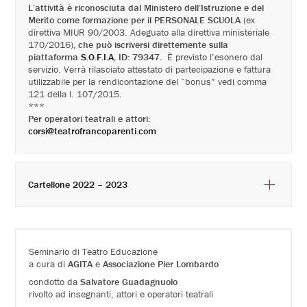
L’attività è riconosciuta dal Ministero dell’Istruzione e del
Merito come formazione per il P
ERSONALE SCUOLA
(ex
direttiva MIUR 90/2003. Adeguato alla direttiva ministeriale
170/2016)
, che può iscriversi direttemente sulla
piattaforma
S.O.F.I.A
, ID: 79347.
È previsto l’esonero dal
servizio. Verrà rilasciato attestato di partecipazione e fattura
utilizzabile per la rendicontazione del “bonus” vedi comma
121 della l. 107/2015.
***
Per operatori teatrali e attori:
corsi@teatrofrancoparenti.com
Cartellone 2022 – 2023
Seminario di Teatro Educazione
a cura di
AGITA
e
Associazione Pier Lombardo
condotto da
Salvatore Guadagnuolo
rivolto ad insegnanti, attori e operatori teatrali