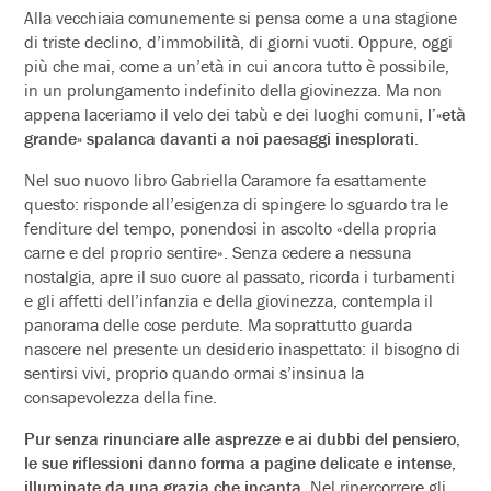
Alla vecchiaia comunemente si pensa come a una stagione
di triste declino, d’immobilità, di giorni vuoti. Oppure, oggi
più che mai, come a un’età in cui ancora tutto è possibile,
in un prolungamento indefinito della giovinezza. Ma non
appena laceriamo il velo dei tabù e dei luoghi comuni,
l’«età
grande» spalanca davanti a noi paesaggi inesplorati
.
Nel suo nuovo libro Gabriella Caramore fa esattamente
questo: risponde all’esigenza di spingere lo sguardo tra le
fenditure del tempo, ponendosi in ascolto «della propria
carne e del proprio sentire». Senza cedere a nessuna
nostalgia, apre il suo cuore al passato, ricorda i turbamenti
e gli affetti dell’infanzia e della giovinezza, contempla il
panorama delle cose perdute. Ma soprattutto guarda
nascere nel presente un desiderio inaspettato: il bisogno di
sentirsi vivi, proprio quando ormai s’insinua la
consapevolezza della fine.
Pur senza rinunciare alle asprezze e ai dubbi del pensiero,
le sue riflessioni danno forma a pagine delicate e intense,
illuminate da una grazia che incanta.
Nel ripercorrere gli