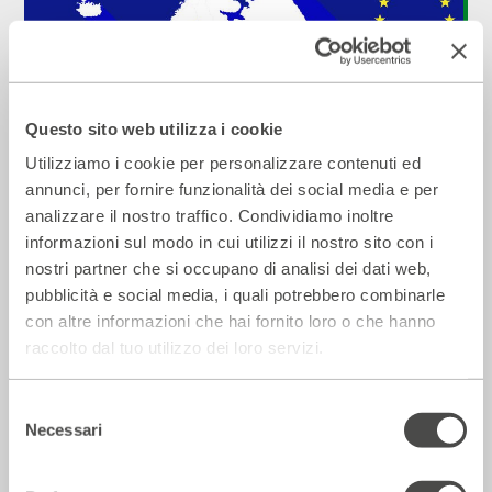
Questo sito web utilizza i cookie
Utilizziamo i cookie per personalizzare contenuti ed
annunci, per fornire funzionalità dei social media e per
analizzare il nostro traffico. Condividiamo inoltre
Una grande Europa o tante piccole
informazioni sul modo in cui utilizzi il nostro sito con i
nazioni?
nostri partner che si occupano di analisi dei dati web,
2023 - 2024
Cartellone
pubblicità e social media, i quali potrebbero combinarle
con altre informazioni che hai fornito loro o che hanno
raccolto dal tuo utilizzo dei loro servizi.
Incontri e Libri
Selezione
Necessari
del
consenso