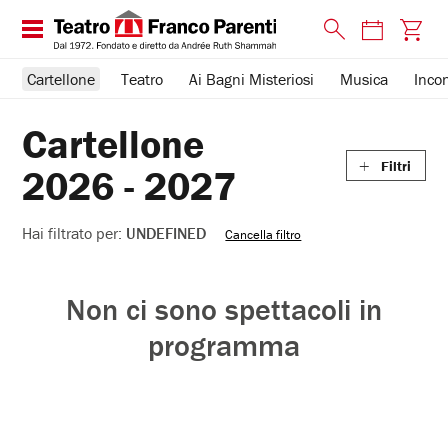
Chiudi
Cartellone
Teatro
Ai Bagni Misteriosi
Musica
Incon
Filtri
Cartellone
TIPO DI EVENTO
PERCORSO TEATRALE
Filtri
2026 - 2027
Teatro
La Grande Età, insieme
Hai
filtrato
Incontri e Libri
The Youth Club
Hai filtrato per:
UNDEFINED
Cancella filtro
per:
undefined
ABBONAMENTO
Corsi e Laboratori
Non ci sono spettacoli in
Promo Estate
Piccoli Parenti
programma
Abbonamento 8 spettacoli
Musica
Passepartout
Ai Bagni Misteriosi