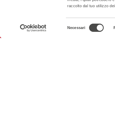
raccolto dal tuo utilizzo dei
Selezione
Necessari
del
consenso
Iscriviti alla newsletter
RESTA IN CONTATTO
Biglietteria
Orari in 
Informazioni
02.59995206
Luglio