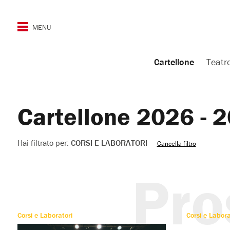
Cartellone
Teatr
Cartellone
2026 - 
Hai
filtrato
per:
Hai filtrato per:
CORSI E LABORATORI
Cancella filtro
Corsi
e
Laboratori
Pr
Corsi e Laboratori
Corsi e Labora