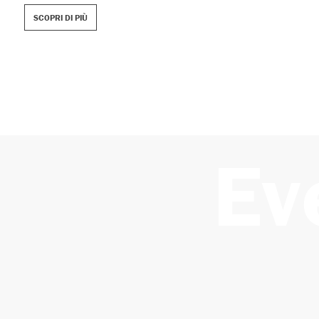
attraverso u
SCOPRI DI PIÙ
arricchisce e 
SCOPRI DI PI
Ev
Piccoli Parenti
Campus estivi a Milano
settimanali e giornalieri dai 6 ai 14
anni