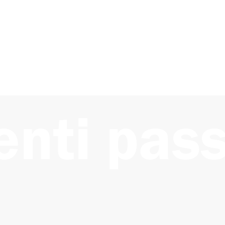
n’esperienza che unisce,
fa riflettere.
Ù
enti pass