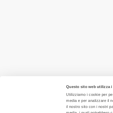
9 Giugno - 17 Luglio 2026
Anche per l’
estate 2026
tornano i campi
estivi ai Bagni Misteriosi. Tra giochi in
piscina
,
laboratori di teatro, cinema e
circo
, un’opportunità imperdibile per
bambini e ragazzi di
sperimentare
,
divertirsi
e
imparare
in un
ambiente
accogliente
e
amico
!
SCOPRI DI PIÙ
Questo sito web utilizza i
Utilizziamo i cookie per pe
media e per analizzare il n
il nostro sito con i nostri 
media, i quali potrebbero c