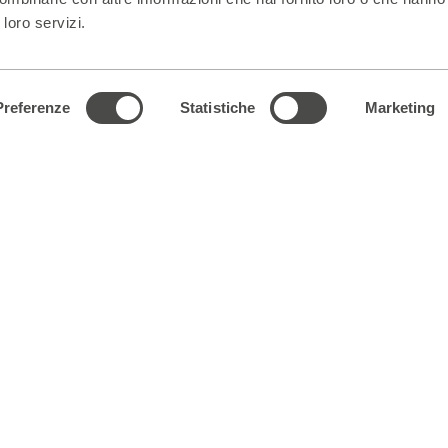
 loro servizi.
Preferenze
Statistiche
Marketing
vigore dall’1 al 31
Indirizzo