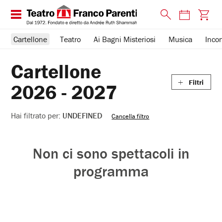
Chiudi
Cartellone
Teatro
Ai Bagni Misteriosi
Musica
Incon
Filtri
Cartellone
TIPO DI EVENTO
PERCORSO TEATRALE
Filtri
2026 - 2027
Teatro
La Grande Età, insieme
Hai
filtrato
Incontri e Libri
The Youth Club
Hai filtrato per:
UNDEFINED
Cancella filtro
per:
undefined
ABBONAMENTO
Corsi e Laboratori
Non ci sono spettacoli in
Promo Estate
Piccoli Parenti
programma
Abbonamento 8 spettacoli
Musica
Passepartout
Ai Bagni Misteriosi