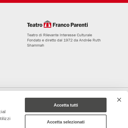
Teatro di Rilevante Interesse Culturale
Fondato e diretto dal 1972 da Andrée Ruth
Shammah
deriamo al progetto
Media Partner
Accetta tutti
ial
ilizzi
Accetta selezionati