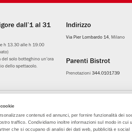
vigore dall’1 al 31
Indirizzo
Via Pier Lombardo 14
, Milano
le h 13.30 alle h 19.00
uato)
 del solo botteghino un’ora
Parenti Bistrot
io dello spettacolo.
Prenotazioni
344.0101739
Main Partner
Partner della nuova
Progetto L'età
A
 cookie
sala
sospesa
rsonalizzare contenuti ed annunci, per fornire funzionalità dei soc
ostro traffico. Condividiamo inoltre informazioni sul modo in cui ut
partner che si occupano di analisi dei dati web, pubblicità e social