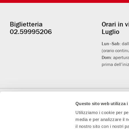
Biglietteria
Orari in 
Informazioni
02.59995206
Luglio
utili
Lun–Sab:
dal
(orario contin
Dom:
apertura
prima dell’iniz
Con il contributo di
Con il sostegno di
Teatro Convenzionato
Questo sito web utilizza i
Utilizziamo i cookie per pe
media e per analizzare il n
il nostro sito con i nostri 