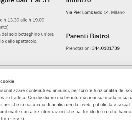
Via Pier Lombardo 14
, Milano
le h 13.30 alle h 19.00
uato)
 del solo botteghino un’ora
Parenti Bistrot
io dello spettacolo.
Prenotazioni
344.0101739
Main Partner
Partner della nuova
Progetto L'età
A
 cookie
sala
sospesa
rsonalizzare contenuti ed annunci, per fornire funzionalità dei soc
ostro traffico. Condividiamo inoltre informazioni sul modo in cui ut
partner che si occupano di analisi dei dati web, pubblicità e social
ombinarle con altre informazioni che hai fornito loro o che hanno
 loro servizi.