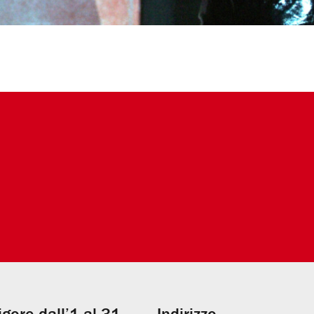
vigore dall’1 al 31
Indirizzo