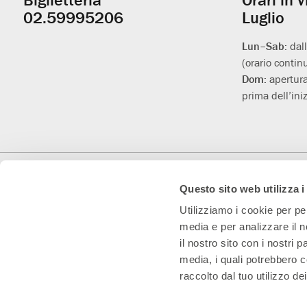
Informazioni
02.59995206
Luglio
utili
Lun–Sab:
dal
(orario contin
Dom:
apertura
prima dell’iniz
Con il contributo di
Con il sostegno di
Teatro Convenzionato
Questo sito web utilizza i
Utilizziamo i cookie per pe
media e per analizzare il n
il nostro sito con i nostri 
media, i quali potrebbero c
raccolto dal tuo utilizzo dei