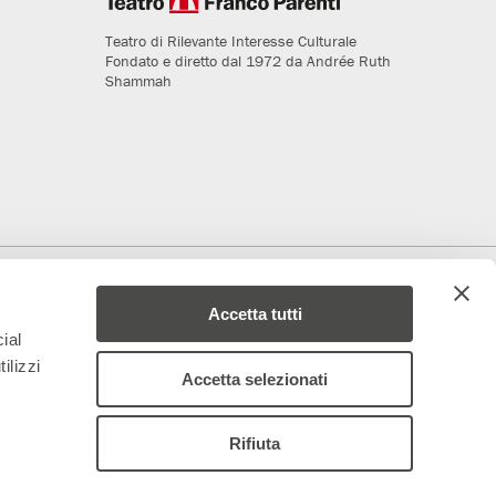
Teatro di Rilevante Interesse Culturale
Fondato e diretto dal 1972 da Andrée Ruth
Shammah
deriamo al progetto
Media Partner
Accetta tutti
ial
ilizzi
Accetta selezionati
Rifiuta