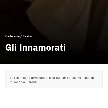
Cartellone
/
Teatro
Gli Innamorati
Le recite sono terminate. Clicca
qui
per i prossimi spettacoli
in scena al Parenti.
Cartellone 2013 - 2014